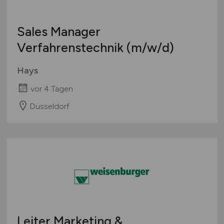
Personaldienstleistungen
Pharmaindustrie
Sales Manager
Textilien / Bekleidung / Lederware
Verfahrenstechnik
(m/w/d)
Touristik
Verkehr / Transport
Hays
Wellness / SPA / Sport
vor 4 Tagen
Wissenschaft / Forschung
Düsseldorf
sonstige Branchen
sonstige Dienstleistungen
sonstiges produzierendes Gewerbe
Leiter Marketing &