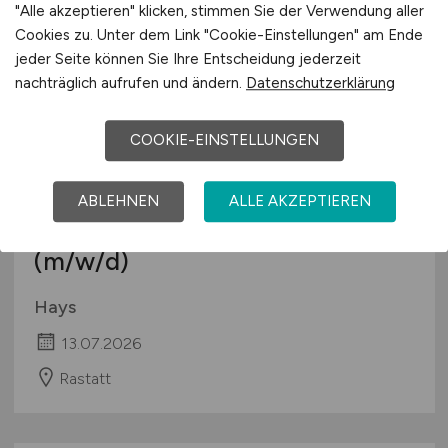
"Alle akzeptieren" klicken, stimmen Sie der Verwendung aller
Cookies zu. Unter dem Link "Cookie-Einstellungen" am Ende
jeder Seite können Sie Ihre Entscheidung jederzeit
nachträglich aufrufen und ändern.
Datenschutzerklärung
COOKIE-EINSTELLUNGEN
Mitarbeiter telefonischer
ABLEHNEN
ALLE AKZEPTIEREN
Apothekendirektvertrieb
(m/w/d)
Hays
13.07.2026
Rastatt