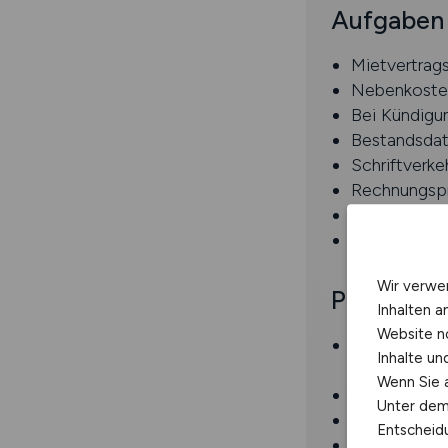
Aufgaben
Mietvertrag
Nebenkosten
Bei Kündigu
Bestandsdat
Schriftverke
Rechnungspr
Prüfung / Kl
Erstellung 
Wir verwe
Profil
Inhalten a
Website n
Berufsausbi
Inhalte u
und Wohnungs
Wenn Sie a
Berufserfahr
Unter dem 
Umgang mit 
Entscheidu
Idealerweis