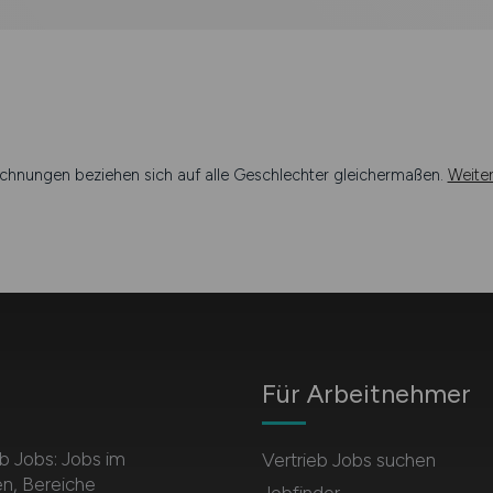
chnungen beziehen sich auf alle Geschlechter gleichermaßen.
Weite
Für Arbeitnehmer
b Jobs: Jobs im
Vertrieb Jobs suchen
en, Bereiche
Jobfinder