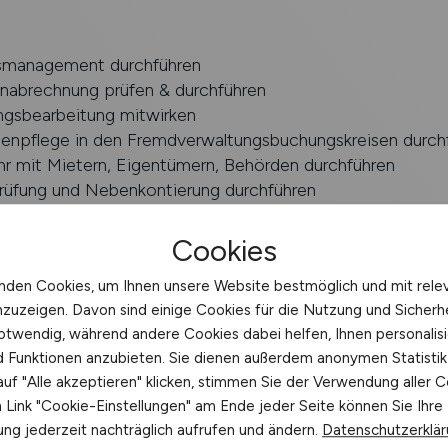
smanagement durchführen
abrechnung prüfen & durchführen
ngsbearbeitung mitwirken
enpflege in den Fremdverwaltungsbuchungskreisen durch
hr mit Mietern, Eigentümern, Behörden durchführen
üfung und Nebenkontierung durchführen
ärung OP
von Rechnungen
Cookies
nden Cookies, um Ihnen unsere Website bestmöglich und mit rele
nzuzeigen. Davon sind einige Cookies für die Nutzung und Sicherh
otwendig, während andere Cookies dabei helfen, Ihnen personalisi
ldung im kaufmännisch-verwaltenden Bereich, Kaufmann fü
nd Funktionen anzubieten. Sie dienen außerdem anonymen Statisti
wirtschaft oder vergleichbare berufliche Qualifikation
uf "Alle akzeptieren" klicken, stimmen Sie der Verwendung aller C
ung
Link "Cookie-Einstellungen" am Ende jeder Seite können Sie Ihre
gängigen MS-Office Programmen (insbesondere Excel)
ng jederzeit nachträglich aufrufen und ändern.
Datenschutzerklä
e fällt Ihnen die souveräne Handhabung von IT-Systemen 