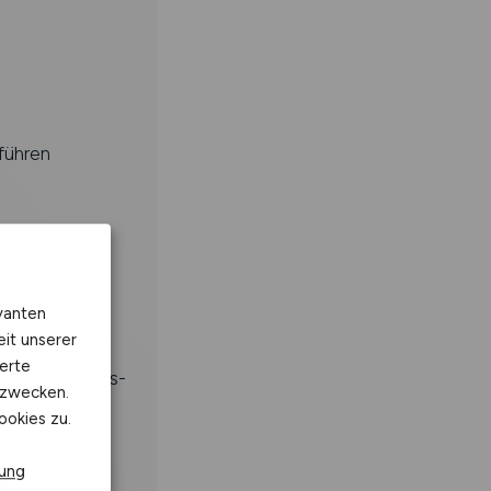
führen
vanten
eit unserer
erte
r Grundstücks-
kzwecken.
ookies zu.
rung
und