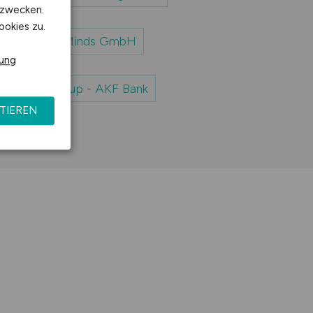
kzwecken.
ookies zu.
ei Visionary-Minds GmbH
rung
 Vorwerk Group - AKF Bank
TIEREN