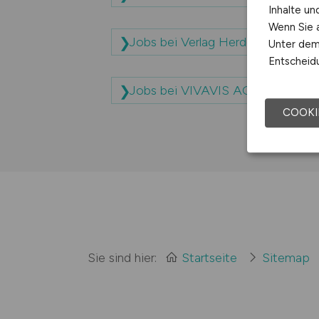
Inhalte u
Wenn Sie a
Jobs bei Verlag Herder GmbH
Unter dem 
Entscheidu
Jobs bei VIVAVIS AG
J
COOKI
Sie sind hier:
Startseite
Sitemap