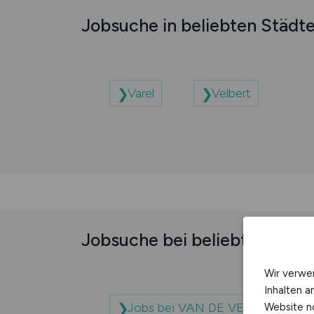
Jobsuche in beliebten Städt
Varel
Velbert
Jobsuche bei beliebten Unt
Wir verwe
Inhalten a
Jobs bei VAN DE VELDE PACKA
Website n