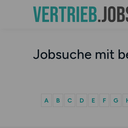
Jobsuche mit b
A
B
C
D
E
F
G