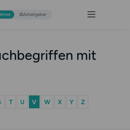
ehmer
Arbeitgeber
chbegriffen mit
S
T
U
V
W
X
Y
Z