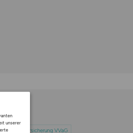
vanten
eit unserer
nigte Hagelversicherung VVaG
erte