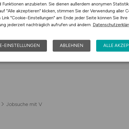
nd Funktionen anzubieten. Sie dienen außerdem anonymen Statisti
uf "Alle akzeptieren" klicken, stimmen Sie der Verwendung aller C
Jobs bei Viertel Motoren GmbH
Jobs b
Link "Cookie-Einstellungen" am Ende jeder Seite können Sie Ihre
ng jederzeit nachträglich aufrufen und ändern.
Datenschutzerklä
obs bei Volksbank in Ostwestfalen eG
Jobs bei
E-EINSTELLUNGEN
ABLEHNEN
ALLE AKZEP
Jobsuche mit V