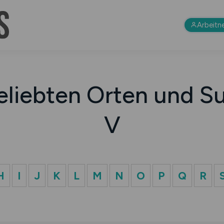
Arbeitn
eliebten Orten und Su
V
H
I
J
K
L
M
N
O
P
Q
R