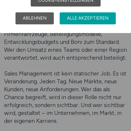
COOKIE-EINSTELLUNGEN
Die Gehälter im Sales Management spiegeln die
Verantwortung wider. Neben dem Fixgehalt
ABLEHNEN
ALLE AKZEPTIEREN
zählen variable Vergütungsmodelle,
Firmenfahrzeuge, Beteiligungsmodelle,
Entwicklungsbudgets und Boni zum Standard.
Wer den Umsatz eines Teams oder einer Region
verantwortet, wird auch entsprechend beteiligt.
Sales Management ist kein statischer Job. Es ist
Veränderung. Jeden Tag. Neue Märkte, neue
Kunden, neue Anforderungen. Wer das als
Chance begreift, wird in dieser Rolle nicht nur
erfolgreich, sondern sichtbar. Und wer sichtbar
wird, gestaltet – im Unternehmen, im Markt, in
der eigenen Karriere.