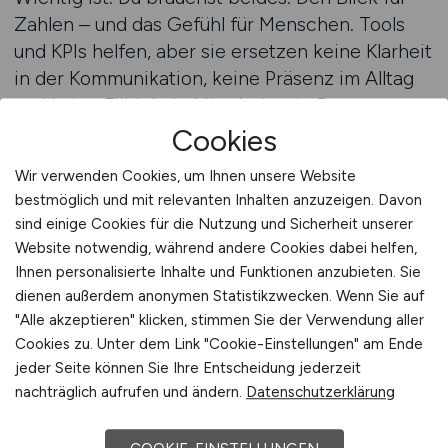
Zahlen – und das Gefühl für Menschen. Tools
und KPIs helfen, aber sie ersetzen keine Klarheit
in der Kommunikation, keine Präsenz im Alltag
und keine Fähigkeit, Mitarbeiter in Bewegung zu
bringen.
Cookies
Wir verwenden Cookies, um Ihnen unsere Website
Der Einstieg ins Sales Management erfolgt
bestmöglich und mit relevanten Inhalten anzuzeigen. Davon
häufig über interne Entwicklung: Aus dem Key
sind einige Cookies für die Nutzung und Sicherheit unserer
Account, dem Außendienst, dem
Website notwendig, während andere Cookies dabei helfen,
Vertriebsinnendienst heraus. Wer dort über
Ihnen personalisierte Inhalte und Funktionen anzubieten. Sie
Jahre Erfolge erzielt, Prozesse verbessert,
dienen außerdem anonymen Statistikzwecken. Wenn Sie auf
Verantwortung übernommen hat, wird früher
"Alle akzeptieren" klicken, stimmen Sie der Verwendung aller
Cookies zu. Unter dem Link "Cookie-Einstellungen" am Ende
oder später angesprochen – oder geht den
jeder Seite können Sie Ihre Entscheidung jederzeit
Schritt bewusst selbst. Wichtig ist, sich
nachträglich aufrufen und ändern.
Datenschutzerklärung
vorzubereiten: mit Weiterbildungen, interner
Vernetzung, klaren Zielen.