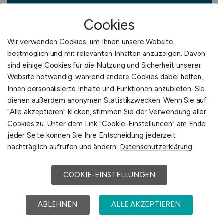
Verfügung:
Cookies
Jobfinder abonnieren
Wir verwenden Cookies, um Ihnen unsere Website
bestmöglich und mit relevanten Inhalten anzuzeigen. Davon
Der Jobfinder von VERTRIEB.JOBS
sind einige Cookies für die Nutzung und Sicherheit unserer
informiert Sie regelmäßig und
Website notwendig, während andere Cookies dabei helfen,
kostenfrei über aktuelle und passende
Ihnen personalisierte Inhalte und Funktionen anzubieten. Sie
Jobs.
Sie erhalten die Jobangebote
dienen außerdem anonymen Statistikzwecken. Wenn Sie auf
bequem und automatisch per E-Mail –
"Alle akzeptieren" klicken, stimmen Sie der Verwendung aller
so entgehen Ihnen keine offenen neuen
Cookies zu. Unter dem Link "Cookie-Einstellungen" am Ende
jeder Seite können Sie Ihre Entscheidung jederzeit
Jobs.
nachträglich aufrufen und ändern.
Datenschutzerklärung
COOKIE-EINSTELLUNGEN
ABLEHNEN
ALLE AKZEPTIEREN