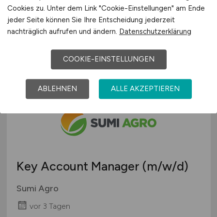
Cookies zu. Unter dem Link "Cookie-Einstellungen" am Ende
Ranger Marketing & Vertriebs GmbH
jeder Seite können Sie Ihre Entscheidung jederzeit
vor 3 Tagen
nachträglich aufrufen und ändern.
Datenschutzerklärung
Köln, Düsseldorf, Essen, Bochum / wohnortnaher
Einsatz
COOKIE-EINSTELLUNGEN
ABLEHNEN
ALLE AKZEPTIEREN
Key Account Manager
(m/w/d)
Sumi Agro
vor 3 Tagen