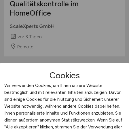
Qualitätskontrolle im
Personal- / Unternehmens- / Steuerberatung
HomeOffice
Personaldienstleistungen
Pharmaindustrie
ScaleXperts GmbH
Textilien / Bekleidung / Lederware
vor 3 Tagen
Touristik
Verkehr / Transport
Remote
Wellness / SPA / Sport
Wissenschaft / Forschung
sonstige Branchen
Cookies
sonstige Dienstleistungen
Wir verwenden Cookies, um Ihnen unsere Website
sonstiges produzierendes Gewerbe
bestmöglich und mit relevanten Inhalten anzuzeigen. Davon
sind einige Cookies für die Nutzung und Sicherheit unserer
Website notwendig, während andere Cookies dabei helfen,
Außendienstmitarbeiter B2B mit
Ihnen personalisierte Inhalte und Funktionen anzubieten. Sie
dienen außerdem anonymen Statistikzwecken. Wenn Sie auf
Firmenwagen
(w/m/d)
"Alle akzeptieren" klicken, stimmen Sie der Verwendung aller