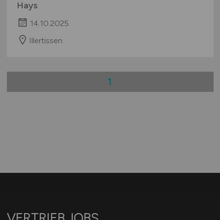
Hays
14.10.2025
Illertissen
1
VERTRIEB.JOBS