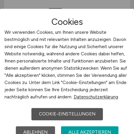
Cookies
Wir verwenden Cookies, um Ihnen unsere Website
bestmöglich und mit relevanten Inhalten anzuzeigen. Davon
Kaufmännischer Mitarbeiter /
sind einige Cookies für die Nutzung und Sicherheit unserer
Bürokaufmann / Sachbearbeiter
Website notwendig, während andere Cookies dabei helfen,
Vertrieb
(m/w/d)
Ihnen personalisierte Inhalte und Funktionen anzubieten. Sie
dienen außerdem anonymen Statistikzwecken. Wenn Sie auf
"Alle akzeptieren" klicken, stimmen Sie der Verwendung aller
Wilhelm Sielmann GmbH & Co. KG
Cookies zu. Unter dem Link "Cookie-Einstellungen" am Ende
07.07.2026
jeder Seite können Sie Ihre Entscheidung jederzeit
nachträglich aufrufen und ändern.
Datenschutzerklärung
Bremen
COOKIE-EINSTELLUNGEN
ABLEHNEN
ALLE AKZEPTIEREN