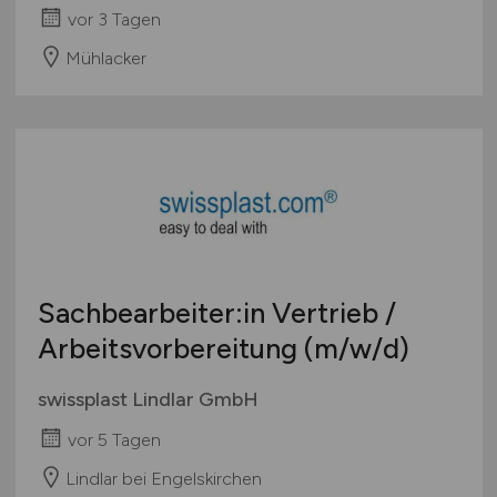
vor 3 Tagen
Pharmaindustrie
Mühlacker
Textilien / Bekleidung / Lederware
Touristik
Verkehr / Transport
Wellness / SPA / Sport
Wissenschaft / Forschung
sonstige Branchen
sonstige Dienstleistungen
sonstiges produzierendes Gewerbe
Sachbearbeiter:in Vertrieb /
Arbeitsvorbereitung
(m/w/d)
swissplast Lindlar GmbH
vor 5 Tagen
Lindlar bei Engelskirchen