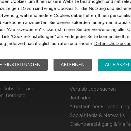
nden Cookies, um Ihnen unsere Website bestmöglich und mit rele
nzuzeigen. Davon sind einige Cookies für die Nutzung und Sicherh
otwendig, während andere Cookies dabei helfen, Ihnen personalisi
nd Funktionen anzubieten. Sie dienen außerdem anonymen Statisti
uf "Alle akzeptieren" klicken, stimmen Sie der Verwendung aller C
Link "Cookie-Einstellungen" am Ende jeder Seite können Sie Ihre
ng jederzeit nachträglich aufrufen und ändern.
Datenschutzerklä
E-EINSTELLUNGEN
ABLEHNEN
ALLE AKZEP
Für Arbeitnehmer
b Jobs: Jobs im
Vertrieb Jobs suchen
en, Bereiche
Jobfinder
Arbeitnehmer Registrierung
Social Media & Networks
Gleichberechtigung & Vielfal