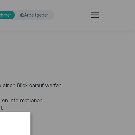
ehmer
Arbeitgeber
 einen Blick darauf werfen.
eren Informationen,
s
).