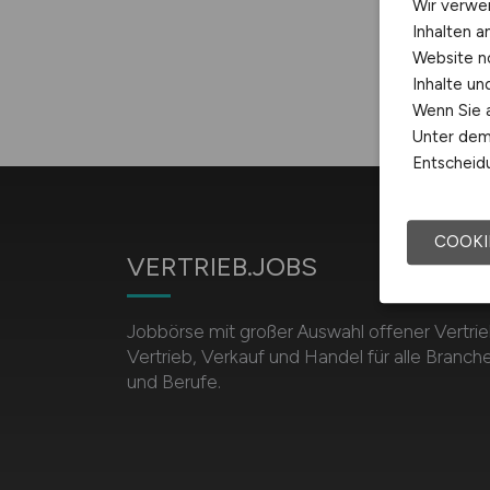
Wir verwe
Inhalten a
Website n
Inhalte u
Wenn Sie a
Unter dem 
Entscheidu
COOKI
VERTRIEB.JOBS
Jobbörse mit großer Auswahl offener Vertrie
Vertrieb, Verkauf und Handel für alle Branch
und Berufe.