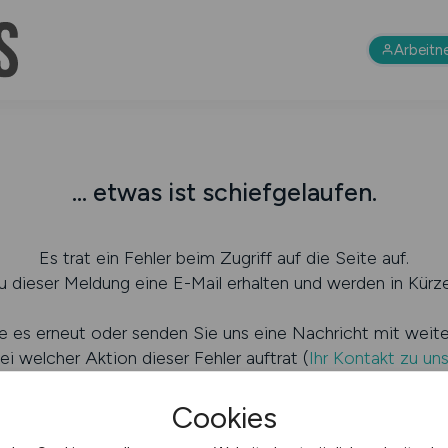
Arbeitn
... etwas ist schiefgelaufen.
Es trat ein Fehler beim Zugriff auf die Seite auf.
 dieser Meldung eine E-Mail erhalten und werden in Kürze
e es erneut oder senden Sie uns eine Nachricht mit weit
ei welcher Aktion dieser Fehler auftrat (
Ihr Kontakt zu un
Cookies