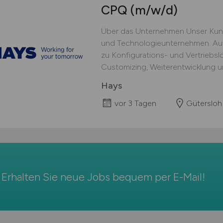
CPQ
(m/w/d)
Über das Unternehmen Unser Kunde
und Technologieunternehmen. Au
zu Konfigurations- und Vertriebs
Customizing, Weiterentwicklung un
Hays
vor 3 Tagen
Gütersloh
Erhalten Sie neue Jobs bequem per
E-Mail
!