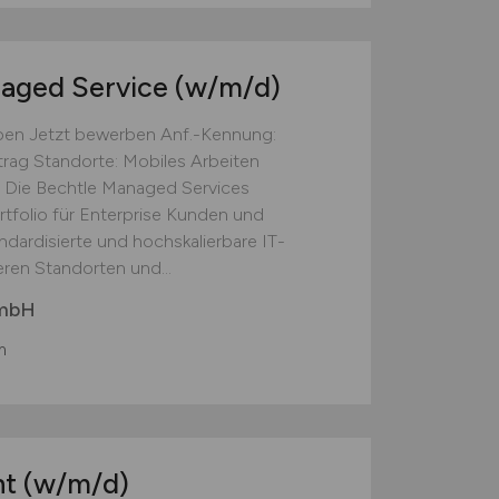
naged Service
(w/m/d)
ben Jetzt bewerben Anf.-Kennung:
rtrag Standorte: Mobiles Arbeiten
Die Bechtle Managed Services
folio für Enterprise Kunden und
ndardisierte und hochskalierbare IT-
ren Standorten und...
GmbH
m
nt
(w/m/d)