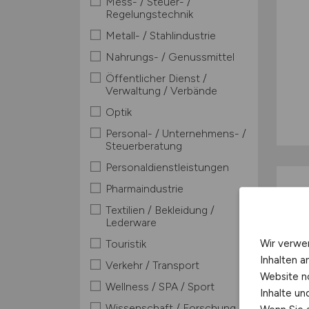
Mess- / Steuer- /
Regelungstechnik
Metall- / Stahlindustrie
Nahrungs- / Genussmittel
Öffentlicher Dienst /
Verwaltung / Verbände
Optik
Personal- / Unternehmens- /
Steuerberatung
Personaldienstleistungen
Pharmaindustrie
Textilien / Bekleidung /
Lederware
Wir verwe
Touristik
Inhalten a
Verkehr / Transport
Website n
Wellness / SPA / Sport
Inhalte u
Wissenschaft / Forschung