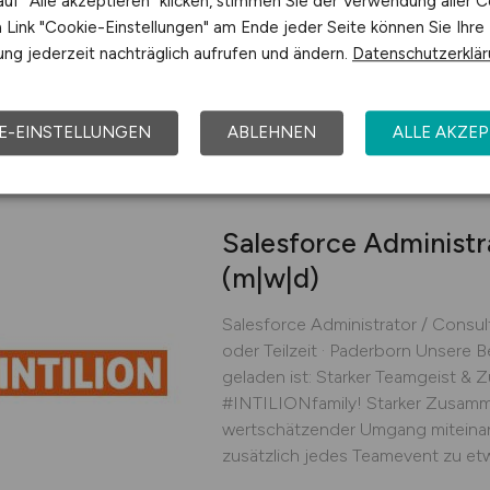
uf "Alle akzeptieren" klicken, stimmen Sie der Verwendung aller C
größten Banken-IT-Dienstleister u
Link "Cookie-Einstellungen" am Ende jeder Seite können Sie Ihre
sind wir der Treiber der Digitalisieru
ng jederzeit nachträglich aufrufen und ändern.
Datenschutzerklä
Finanz Informatik GmbH & Co
29.07.2026
Hannover, 
E-EINSTELLUNGEN
ABLEHNEN
ALLE AKZEP
Salesforce Administr
(m|w|d)
Salesforce Administrator / Consult
oder Teilzeit · Paderborn Unsere B
geladen ist: Starker Teamgeist & Z
#INTILIONfamily! Starker Zusamm
wertschätzender Umgang miteina
zusätzlich jedes Teamevent zu etw