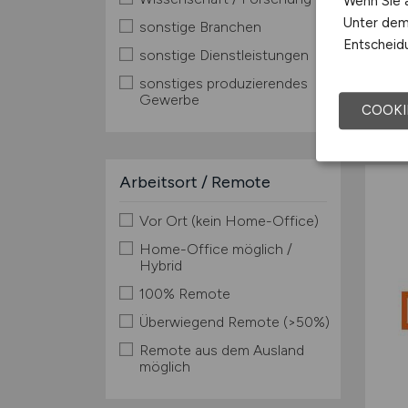
Wenn Sie a
Unter dem 
sonstige Branchen
Entscheidu
sonstige Dienstleistungen
sonstiges produzierendes
Gewerbe
COOKI
Arbeitsort / Remote
Vor Ort (kein Home-Office)
Home-Office möglich /
Hybrid
100% Remote
Überwiegend Remote (>50%)
Remote aus dem Ausland
möglich