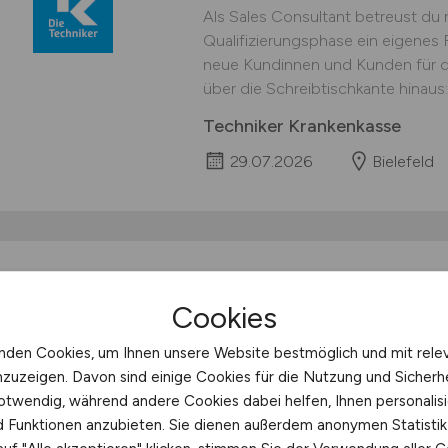
Als Sales Consultant betreust du
Qualifizierungsphase ein eigenes
neue Kundinnen und Kunden für di
über die Schreibtischkante hinaus: 
Techniker Krankenkasse
29.07.2026
Bielefeld
Consultant Kundense
Cookies
Vertriebscontrolling 
nden Cookies, um Ihnen unsere Website bestmöglich und mit rele
Für die Organisationseinheit KS Pa
nzuzeigen. Davon sind einige Cookies für die Nutzung und Sicherh
wir zum nächstmöglichen Termin 
otwendig, während andere Cookies dabei helfen, Ihnen personalisi
oder Frankfurt einen Consultant K
nd Funktionen anzubieten. Sie dienen außerdem anonymen Statisti
Tool (m/w/d) Hannover / Münster / 