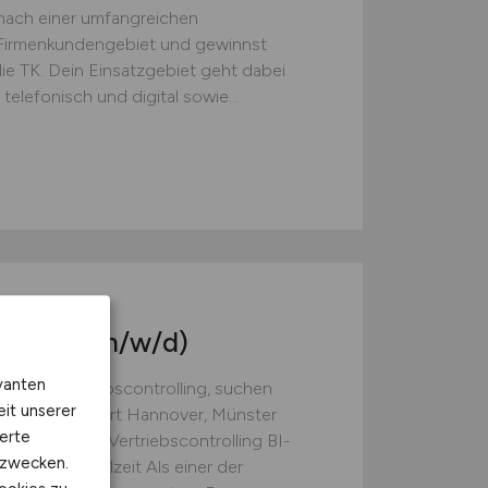
 nach einer umfangreichen
 Firmenkundengebiet und gewinnst
e TK. Dein Einsatzgebiet geht dabei
telefonisch und digital sowie...
rvice
BI-Tool
(m/w/d)
vanten
ssiv u. Vertriebscontrolling, suchen
eit unserer
für den Standort Hannover, Münster
erte
undenservice Vertriebscontrolling BI-
kzwecken.
Frankfurt Vollzeit Als einer der