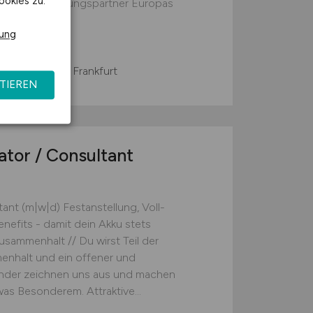
ookies zu.
nd Digitalisierungspartner Europas
ng...
rung
. KG
Münster oder Frankfurt
TIEREN
ator / Consultant
ant (m|w|d) Festanstellung, Voll-
enefits - damit dein Akku stets
usammenhalt // Du wirst Teil der
enhalt und ein offener und
nder zeichnen uns aus und machen
as Besonderem. Attraktive...