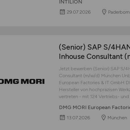
INTILION
29.07.2026
Paderborn
(Senior) SAP S/4HAN
Inhouse Consultant
(
Jetzt bewerben (Senior) SAP S/4
Consultant (m/w/d) München Unb
European Factories & IT GmbH DM
Hersteller von hochpräzisen Wer
vertreten - mit 124 Vertriebs- und
DMG MORI European Factori
13.07.2026
München