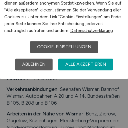
dienen außerdem anonymen Statistikzwecken. Wenn Sie auf
07.07.2026
"Alle akzeptieren" klicken, stimmen Sie der Verwendung aller
Schwerin
Cookies zu. Unter dem Link "Cookie-Einstellungen" am Ende
jeder Seite können Sie Ihre Entscheidung jederzeit
nachträglich aufrufen und ändern.
Datenschutzerklärung
1
COOKIE-EINSTELLUNGEN
ABLEHNEN
ALLE AKZEPTIEREN
Stadt:
Wismar
Einwohner:
ca. 43.000
Verkehrsanbindungen:
Seehafen Wismar, Bahnhof
Wismar, Autobahnen A 20 und A 14, Bundesstraßen
B 105, B 208 und B 106
Arbeiten in der Nähe von
Wismar
:
Benz, Zierow,
Gägelow, Krusenhagen, Mecklenburg-Vorpommern,
Nordwestmecklenburg, Zurow, Dorf Mecklenburg,