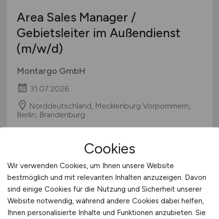
Pharmaindustrie
Area Sales Manager /
Textilien / Bekleidung / Lederware
Gebietsleiter im Außendienst
Touristik
(m/w/d)
Verkehr / Transport
Wellness / SPA / Sport
Montargo GmbH
Wissenschaft / Forschung
31.07.2026
sonstige Branchen
Norddeutschland, Mecklenburg Vorpommern,
sonstige Dienstleistungen
Berlin, Brandenburg
sonstiges produzierendes Gewerbe
Cookies
Wir verwenden Cookies, um Ihnen unsere Website
bestmöglich und mit relevanten Inhalten anzuzeigen. Davon
Tourismuskaufmann
(w/m/d)
sind einige Cookies für die Nutzung und Sicherheit unserer
Website notwendig, während andere Cookies dabei helfen,
ADAC Hansa e.V.
Ihnen personalisierte Inhalte und Funktionen anzubieten. Sie