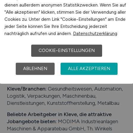
Einwohner:
ca. 53.000
dienen außerdem anonymen Statistikzwecken. Wenn Sie auf
Verkehrsanbindungen:
Bahnhof Kleve,
"Alle akzeptieren" klicken, stimmen Sie der Verwendung aller
Bundesstraßen B 9, B 220 und B 57
Cookies zu. Unter dem Link "Cookie-Einstellungen" am Ende
jeder Seite können Sie Ihre Entscheidung jederzeit
Arbeiten in der Nähe von
Kleve
:
Nordrhein-
nachträglich aufrufen und ändern.
Datenschutzerklärung
Westfalen, Emmerich am Rhein, Berg en Dal (NL),
Bedburg-Hau, Goch, Kranenburg, Kalkar, Zevenaar
COOKIE-EINSTELLUNGEN
(NL)
Universitäten/Hochschulen:
Hochschule Rhein-
ABLEHNEN
ALLE AKZEPTIEREN
Waal Campus Kleve
Beliebte Jobs in
Kleve
/Branchen
:
Gesundheitswesen, Automation,
Logistik, Verpackungen, Maschinenbau,
Dienstleistungen, Kunststoffherstellung, Metallbau
Beliebte Arbeitgeber in
Kleve
, die attraktive
Jobangebote bieten
:
MODIMA Industrieanlagen
Maschinen & Apparatebau GmbH, Th. Winkels