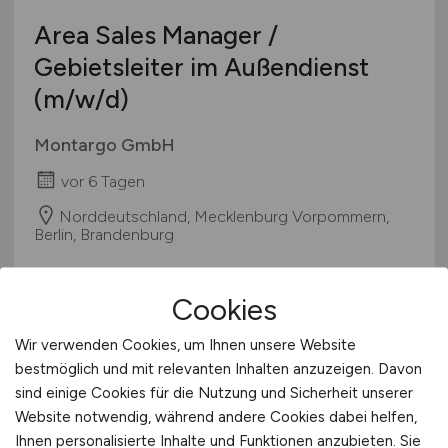
Pharmaindustrie
Area Sales Manager /
Textilien / Bekleidung / Lederware
Gebietsleiter im Außendienst
Touristik
(m/w/d)
Verkehr / Transport
Wellness / SPA / Sport
Montargo GmbH
Wissenschaft / Forschung
vor 6 Tagen
sonstige Branchen
Norddeutschland, Mecklenburg Vorpommern,
sonstige Dienstleistungen
Berlin, Brandenburg
sonstiges produzierendes Gewerbe
Cookies
1
Wir verwenden Cookies, um Ihnen unsere Website
bestmöglich und mit relevanten Inhalten anzuzeigen. Davon
sind einige Cookies für die Nutzung und Sicherheit unserer
Stadt:
Kleve
Website notwendig, während andere Cookies dabei helfen,
Ihnen personalisierte Inhalte und Funktionen anzubieten. Sie