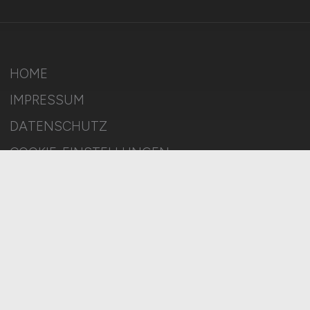
HOME
IMPRESSUM
DATENSCHUTZ
COOKIE-EINSTELLUNGEN
AGB
BILDQUELLEN
KI-TRANSPARENZ
BESCHWERDEN
MELDESTELLE