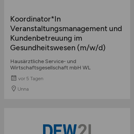
Personaldienstleistungen
Pharmaindustrie
Koordinator*In
Textilien / Bekleidung / Lederware
Veranstaltungsmanagement und
Touristik
Kundenbetreuung im
Verkehr / Transport
Gesundheitswesen
(m/w/d)
Wellness / SPA / Sport
Wissenschaft / Forschung
Hausärztliche Service- und
Wirtschaftsgesellschaft mbH WL
sonstige Branchen
sonstige Dienstleistungen
vor 5 Tagen
sonstiges produzierendes Gewerbe
Unna