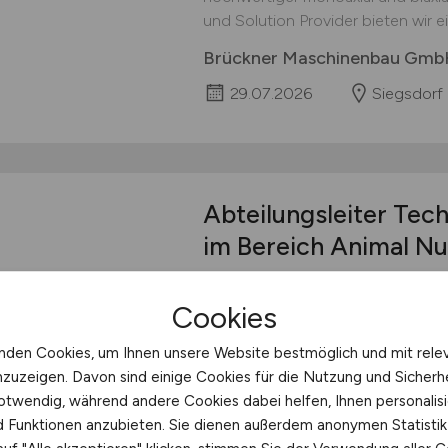
und Solution Provider bieten wir ein
Brückner Maschinenbau Gmb
29.07.2026
Siegsdorf
Abteilungsleiter Tech
im Bereich Animal Nu
Abteilungsleiter Technical Sales &
Cookies
(m/w/d) In Oberbayern zu Hause - 
international führendes Ingredie
nden Cookies, um Ihnen unsere Website bestmöglich und mit rele
hochfunktionalen Spezialprodukte
nzuzeigen. Davon sind einige Cookies für die Nutzung und Sicherh
Herausforderungen wie Klimawan
otwendig, während andere Cookies dabei helfen, Ihnen personalisi
Verteidigung und eine steigende 
nd Funktionen anzubieten. Sie dienen außerdem anonymen Statisti
Portfolio...