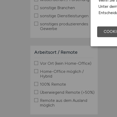
Wenn Sie a
Unter dem 
sonstige Branchen
Entscheidu
sonstige Dienstleistungen
sonstiges produzierendes
Gewerbe
COOKI
Arbeitsort / Remote
Vor Ort (kein Home-Office)
Home-Office möglich /
Hybrid
100% Remote
Überwiegend Remote (>50%)
Remote aus dem Ausland
möglich