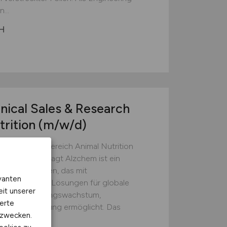
...
H
nical Sales & Research
trition
(m/w/d)
 Research im Bereich Animal Nutrition
weltweit gefragt Alzchem ist ein
nts-Unternehmen, das mit
vanten
n nachhaltige Lösungen für globale
eit unserer
del, Bevölkerungswachstum,
erte
Lebenserwartung ermöglicht. Das
kzwecken.