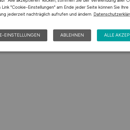
uf "Alle akzeptieren" klicken, stimmen Sie der Verwendung aller C
Alzchem Trostberg GmbH
Link "Cookie-Einstellungen" am Ende jeder Seite können Sie Ihre
ng jederzeit nachträglich aufrufen und ändern.
Datenschutzerklä
25.07.2026
Trostberg
E-EINSTELLUNGEN
ABLEHNEN
ALLE AKZEP
1