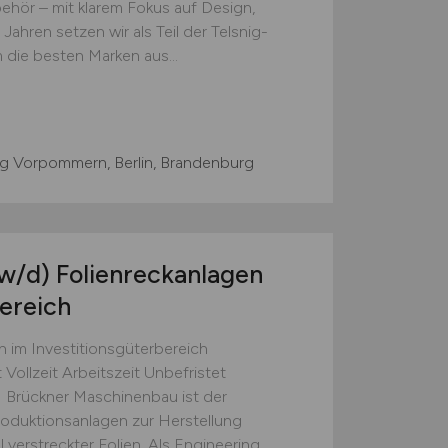
behör – mit klarem Fokus auf Design,
 Jahren setzen wir als Teil der Telsnig-
 die besten Marken aus...
g Vorpommern, Berlin, Brandenburg
w/d)
Folienreckanlagen
bereich
 im Investitionsgüterbereich
Vollzeit Arbeitszeit Unbefristet
Brückner Maschinenbau ist der
roduktionsanlagen zur Herstellung
 verstreckter Folien. Als Engineering