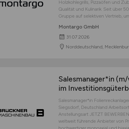
Holzkohlegrills, Pizzaöfen und Zu
Qualität und Kulinarik. Seit über 50
Gruppe auf selektiven Vertrieb, um
Montargo GmbH
31.07.2026
Norddeutschland, Mecklenbur
Salesmanager*in
(m/
im Investitionsgüter
Salesmanager*in Folienreckanlagen
Siegsdorf, Deutschland Arbeitsort 
Anstellungsart JETZT BEWERBEN 
weltweit führende Anbieter von P
hochwertiger monoaxial und biaxial