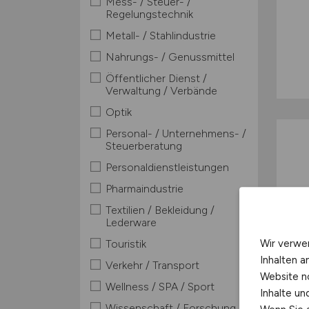
Mess- / Steuer- /
Regelungstechnik
Metall- / Stahlindustrie
Nahrungs- / Genussmittel
Öffentlicher Dienst /
Verwaltung / Verbände
Optik
Personal- / Unternehmens- /
Steuerberatung
Personaldienstleistungen
Pharmaindustrie
Textilien / Bekleidung /
Lederware
Wir verwe
Touristik
Inhalten a
Verkehr / Transport
Website n
Wellness / SPA / Sport
Inhalte u
Wissenschaft / Forschung