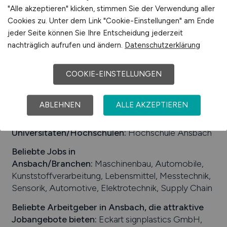
Einwohner:
ca. 43.000
"Alle akzeptieren" klicken, stimmen Sie der Verwendung aller
Verkehrsanbindungen:
Bundesautobahn A 6,
Cookies zu. Unter dem Link "Cookie-Einstellungen" am Ende
Bundesstraßen B 13 und B d14, Bahnhof Ansbach,
jeder Seite können Sie Ihre Entscheidung jederzeit
Flugplatz Ansbach-Petersdorf, der nächste
nachträglich aufrufen und ändern.
Datenschutzerklärung
internationale Flughafen befindet sich in Nürnberg
COOKIE-EINSTELLUNGEN
Arbeiten in der Nähe von
Ansbach
:
Lichtenau,
Bayern, Lehrberg, Petersaurach, Sachsen bei
Ansbach, Weihenzell, Herrieden, Burgoberbach,
ABLEHNEN
ALLE AKZEPTIEREN
Leutershausen, Weidenbach, Mittelfranken
Universitäten/Hochschulen:
Hochschule Ansbach
Beliebte Jobs in
Ansbach
/Branchen
:
Maschinenbau, Automobile,
Kunststoffverarbeitung, Lebensmittel, Messtechnik,
Sensorik, Automotive, Elektrotechnik, Supply Chain
Beliebte Arbeitgeber in
Ansbach
, die attraktive
Jobangebote bieten
:
Eckart signplastics GmbH,