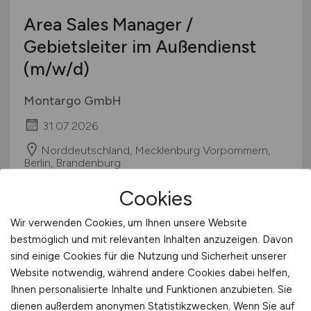
Pharmaindustrie
Area Sales Manager /
Textilien / Bekleidung / Lederware
Gebietsleiter im Außendienst
Touristik
(m/w/d)
Verkehr / Transport
Wellness / SPA / Sport
Montargo GmbH
Wissenschaft / Forschung
31.07.2026
sonstige Branchen
Norddeutschland, Mecklenburg Vorpommern,
sonstige Dienstleistungen
Berlin, Brandenburg
sonstiges produzierendes Gewerbe
Cookies
1
Wir verwenden Cookies, um Ihnen unsere Website
bestmöglich und mit relevanten Inhalten anzuzeigen. Davon
sind einige Cookies für die Nutzung und Sicherheit unserer
Website notwendig, während andere Cookies dabei helfen,
Stadt:
Ansbach
Ihnen personalisierte Inhalte und Funktionen anzubieten. Sie
dienen außerdem anonymen Statistikzwecken. Wenn Sie auf