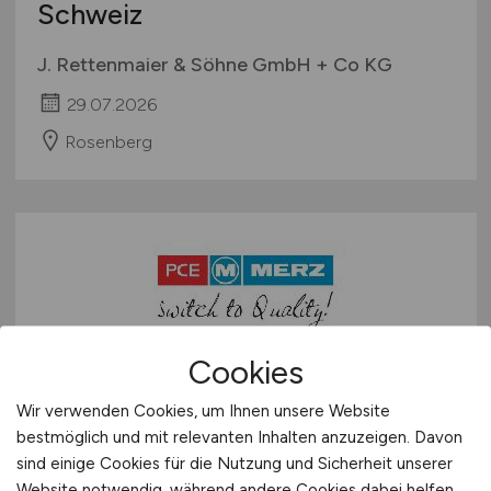
Schweiz
J. Rettenmaier & Söhne GmbH + Co KG
29.07.2026
Rosenberg
Cookies
Vertriebsmitarbeiter im Außen &
Wir verwenden Cookies, um Ihnen unsere Website
Innendienst
(m/w/d)
- (Sales
bestmöglich und mit relevanten Inhalten anzuzeigen. Davon
Manager DACH)
sind einige Cookies für die Nutzung und Sicherheit unserer
Website notwendig, während andere Cookies dabei helfen,