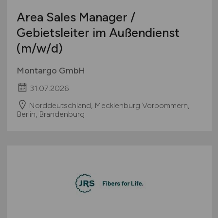
Pharmaindustrie
Area Sales Manager /
Textilien / Bekleidung / Lederware
Gebietsleiter im Außendienst
Touristik
(m/w/d)
Verkehr / Transport
Wellness / SPA / Sport
Montargo GmbH
Wissenschaft / Forschung
31.07.2026
sonstige Branchen
Norddeutschland, Mecklenburg Vorpommern,
sonstige Dienstleistungen
Berlin, Brandenburg
sonstiges produzierendes Gewerbe