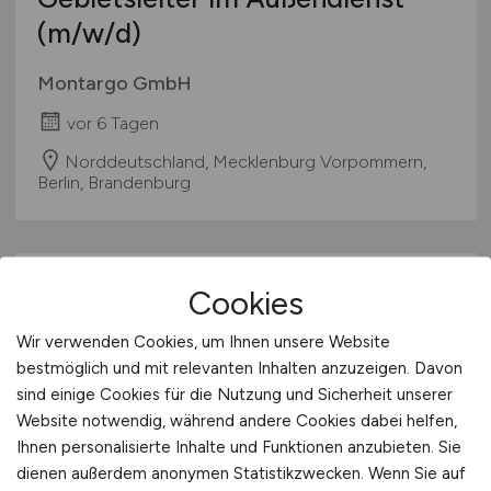
(m/w/d)
Montargo GmbH
vor 6 Tagen
Norddeutschland, Mecklenburg Vorpommern,
Berlin, Brandenburg
Cookies
Wir verwenden Cookies, um Ihnen unsere Website
bestmöglich und mit relevanten Inhalten anzuzeigen. Davon
sind einige Cookies für die Nutzung und Sicherheit unserer
Website notwendig, während andere Cookies dabei helfen,
Sales Manager – Smart Building
Ihnen personalisierte Inhalte und Funktionen anzubieten. Sie
Solutions
(m/w/d)
dienen außerdem anonymen Statistikzwecken. Wenn Sie auf