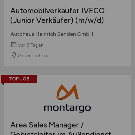
Pharmaindustrie
Automobilverkäufer IVECO
Textilien / Bekleidung / Lederware
(Junior Verkäufer)
(m/w/d)
Touristik
Verkehr / Transport
Autohaus Heinrich Senden GmbH
Wellness / SPA / Sport
vor 3 Tagen
Wissenschaft / Forschung
Geilenkirchen
sonstige Branchen
sonstige Dienstleistungen
sonstiges produzierendes Gewerbe
TOP JOB
Area Sales Manager /
Gebietsleiter im Außendienst