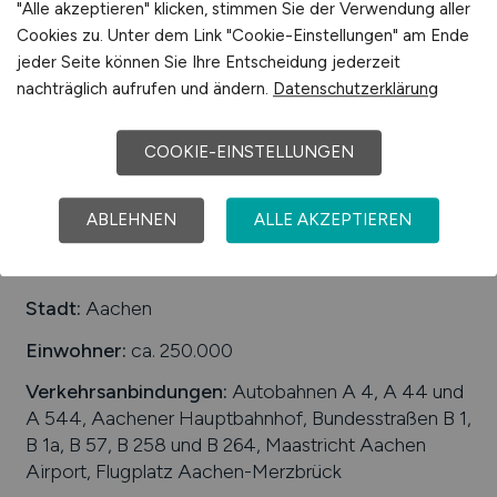
"Alle akzeptieren" klicken, stimmen Sie der Verwendung aller
Hays
Cookies zu. Unter dem Link "Cookie-Einstellungen" am Ende
jeder Seite können Sie Ihre Entscheidung jederzeit
31.08.2025
nachträglich aufrufen und ändern.
Datenschutzerklärung
Deutschland
COOKIE-EINSTELLUNGEN
1
ABLEHNEN
ALLE AKZEPTIEREN
Stadt:
Aachen
Einwohner:
ca. 250.000
Verkehrsanbindungen:
Autobahnen A 4, A 44 und
A 544, Aachener Hauptbahnhof, Bundesstraßen B 1,
B 1a, B 57, B 258 und B 264, Maastricht Aachen
Airport, Flugplatz Aachen-Merzbrück