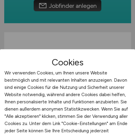
Europa
Jobfinder anlegen
Land- / Forst- / und Fischwirtschaft
Ausbildung / Studium
International
Lebensmittel / Nahrung / Genussmittel
Praktikum
Logistik / Cargo
Luft- / Raumfahrt
Maschinenbau / Anlagenbau
Medien (Film, Funk, TV, Verlage, Presse)
Medizin / Medizintechnik
Cookies
Mess- / Steuer- / Regelungstechnik
Wir verwenden Cookies, um Ihnen unsere Website
Metall- / Stahlindustrie
bestmöglich und mit relevanten Inhalten anzuzeigen. Davon
Key Account Manager als
Nahrungs- / Genussmittel
sind einige Cookies für die Nutzung und Sicherheit unserer
(Junior) Geschäftsführer -
Öffentlicher Dienst / Verwaltung / Verbände
Website notwendig, während andere Cookies dabei helfen,
Vertrieb Elektromechanik
Ihnen personalisierte Inhalte und Funktionen anzubieten. Sie
Optik
dienen außerdem anonymen Statistikzwecken. Wenn Sie auf
(m/w/d)
Personal- / Unternehmens- / Steuerberatung
"Alle akzeptieren" klicken, stimmen Sie der Verwendung aller
Personaldienstleistungen
Cookies zu. Unter dem Link "Cookie-Einstellungen" am Ende
über Kraft von Wantoch GmbH
Pharmaindustrie
jeder Seite können Sie Ihre Entscheidung jederzeit