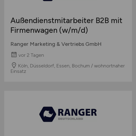
Luft- / Raumfahrt
Maschinenbau / Anlagenbau
Medien (Film, Funk, TV, Verlage, Presse)
Außendienstmitarbeiter B2B mit
Medizin / Medizintechnik
Firmenwagen
(w/m/d)
Mess- / Steuer- / Regelungstechnik
Ranger Marketing & Vertriebs GmbH
Metall- / Stahlindustrie
Nahrungs- / Genussmittel
vor 2 Tagen
Öffentlicher Dienst / Verwaltung / Verbände
Köln, Düsseldorf, Essen, Bochum / wohnortnaher
Optik
Einsatz
Personal- / Unternehmens- / Steuerberatung
Personaldienstleistungen
Pharmaindustrie
Textilien / Bekleidung / Lederware
Touristik
Verkehr / Transport
Wellness / SPA / Sport