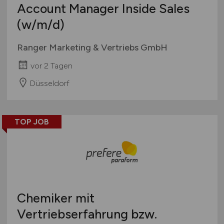
Account Manager Inside Sales
Wissenschaft / Forschung
(w/m/d)
sonstige Branchen
sonstige Dienstleistungen
Ranger Marketing & Vertriebs GmbH
sonstiges produzierendes Gewerbe
vor 2 Tagen
Düsseldorf
TOP JOB
Chemiker mit
Vertriebserfahrung bzw.