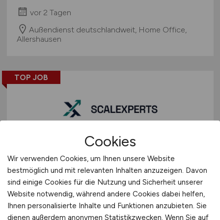
vor 2 Tagen
Außendienst deutschlandweit, Home Office,
Allershausen
TOP JOB
Cookies
Assistent
(m/w/d)
für
Wir verwenden Cookies, um Ihnen unsere Website
Qualitätskontrolle im
bestmöglich und mit relevanten Inhalten anzuzeigen. Davon
HomeOffice
sind einige Cookies für die Nutzung und Sicherheit unserer
Website notwendig, während andere Cookies dabei helfen,
ScaleXperts GmbH
Ihnen personalisierte Inhalte und Funktionen anzubieten. Sie
dienen außerdem anonymen Statistikzwecken. Wenn Sie auf