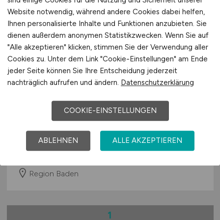
Textilien / Bekleidung / Lederware
Website notwendig, während andere Cookies dabei helfen,
Touristik
Ihnen personalisierte Inhalte und Funktionen anzubieten. Sie
Verkehr / Transport
dienen außerdem anonymen Statistikzwecken. Wenn Sie auf
Wellness / SPA / Sport
"Alle akzeptieren" klicken, stimmen Sie der Verwendung aller
Cookies zu. Unter dem Link "Cookie-Einstellungen" am Ende
Wissenschaft / Forschung
jeder Seite können Sie Ihre Entscheidung jederzeit
sonstige Branchen
nachträglich aufrufen und ändern.
Datenschutzerklärung
sonstige Dienstleistungen
Vertriebsaußendienst im
sonstiges produzierendes Gewerbe
COOKIE-EINSTELLUNGEN
Leasingbereich
(w/m/d)
Oberbank AG
ABLEHNEN
ALLE AKZEPTIEREN
07.07.2026
Region Baden
1