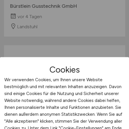
Bürstlein Gusstechnik GmbH
vor 4 Tagen
Landstuhl
Cookies
Wir verwenden Cookies, um Ihnen unsere Website
bestmöglich und mit relevanten Inhalten anzuzeigen. Davon
Sales Enablement Specialist
sind einige Cookies für die Nutzung und Sicherheit unserer
(m/w/d)
Website notwendig, während andere Cookies dabei helfen,
Ihnen personalisierte Inhalte und Funktionen anzubieten. Sie
dienen außerdem anonymen Statistikzwecken. Wenn Sie auf
Hays
"Alle akzeptieren" klicken, stimmen Sie der Verwendung aller
vor 4 Tagen
Cookies zu. Unter dem Link "Cookie-Einstellungen" am Ende