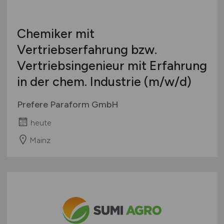
Luft- / Raumfahrt
Maschinenbau / Anlagenbau
Medien (Film, Funk, TV, Verlage, Presse)
Chemiker mit
Medizin / Medizintechnik
Vertriebserfahrung bzw.
Mess- / Steuer- / Regelungstechnik
Vertriebsingenieur mit Erfahrung
Metall- / Stahlindustrie
in der chem. Industrie
(m/w/d)
Nahrungs- / Genussmittel
Öffentlicher Dienst / Verwaltung / Verbände
Prefere Paraform GmbH
Optik
heute
Personal- / Unternehmens- / Steuerberatung
Mainz
Personaldienstleistungen
Pharmaindustrie
Textilien / Bekleidung / Lederware
Touristik
Verkehr / Transport
Wellness / SPA / Sport