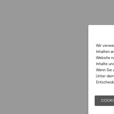
Wir verwe
Inhalten a
Website n
Inhalte u
Wenn Sie a
Unter dem 
Entscheidu
COOKI