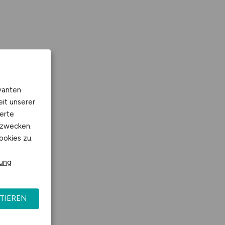
vanten
eit unserer
erte
kzwecken.
ookies zu.
rung
TIEREN