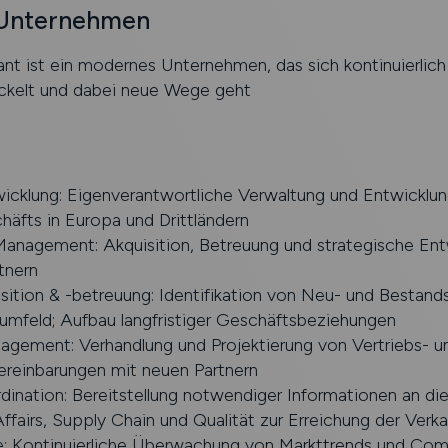
 Unternehmen
t ist ein modernes Unternehmen, das sich kontinuierlich
ckelt und dabei neue Wege geht
wicklung: Eigenverantwortliche Verwaltung und Entwicklun
äfts in Europa und Drittländern
-Management: Akquisition, Betreuung und strategische En
tnern
sition & -betreuung: Identifikation von Neu- und Bestan
umfeld; Aufbau langfristiger Geschäftsbeziehungen
agement: Verhandlung und Projektierung von Vertriebs- u
ereinbarungen mit neuen Partnern
dination: Bereitstellung notwendiger Informationen an di
ffairs, Supply Chain und Qualität zur Erreichung der Verka
e: Kontinuierliche Überwachung von Markttrends und Com