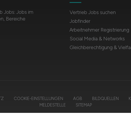
b Jobs: Jobs im
Vertrieb Jobs suchen
en, Bereiche
Jobfinder
Arbeitnehmer Registrierung
Social Media & Networks
Gleichberechtigung & Vielfal
TZ
COOKIE-EINSTELLUNGEN
AGB
BILDQUELLEN
K
MELDESTELLE
SITEMAP
2026 VERTRIEB.JOBS – ZIEGELER MEDIEN GMBH • Alle Rechte vorbehalt