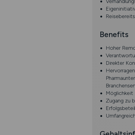
Verhandlung
Eigeninitiat
Reisebereit
Benefits
Hoher Remot
Verantwortu
Direkter Ko
Hervorragen
Pharmaunter
Branchense
Möglichkeit 
Zugang zu b
Erfolgsbetei
Umfangreich
Gehaltsin