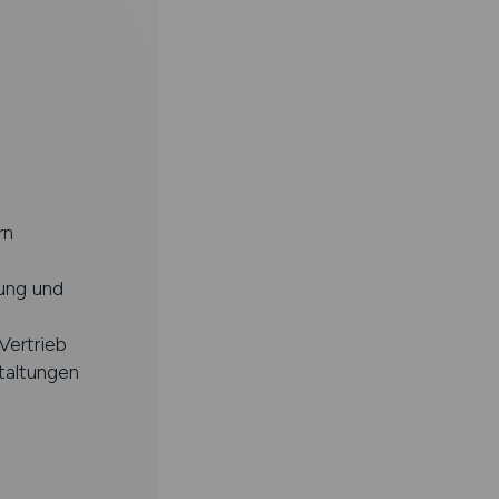
rn
ung und
Vertrieb
taltungen