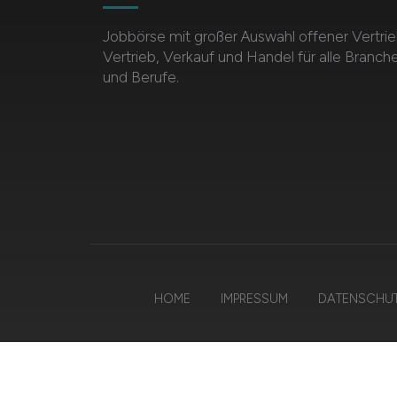
Jobbörse mit großer Auswahl offener Vertrie
Vertrieb, Verkauf und Handel für alle Branch
und Berufe.
HOME
IMPRESSUM
DATENSCHU
© 