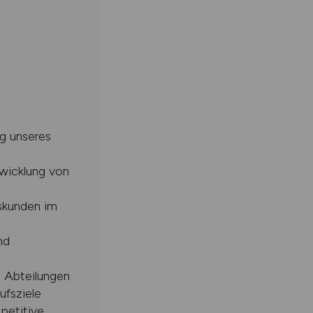
g unseres
twicklung von
dskunden im
nd
e Abteilungen
ufsziele
petitive