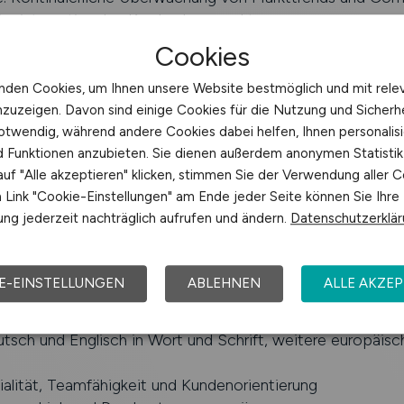
 im internationalen Krankenhausmarkt
Cookies
nden Cookies, um Ihnen unsere Website bestmöglich und mit rele
nzuzeigen. Davon sind einige Cookies für die Nutzung und Sicherh
 Berufserfahrung im pharmazeutischen Vertrieb, vorzugsw
otwendig, während andere Cookies dabei helfen, Ihnen personalisi
 internationalen Business Development
nd Funktionen anzubieten. Sie dienen außerdem anonymen Statisti
ne Erfolge in der Kundenakquisition und Distributor-Ver
uf "Alle akzeptieren" klicken, stimmen Sie der Verwendung aller C
e Kenntnisse des europäischen und internationalen Kran
Link "Cookie-Einstellungen" am Ende jeder Seite können Sie Ihre
r Stakeholder
ng jederzeit nachträglich aufrufen und ändern.
Datenschutzerklä
lierte Netzwerke im internationalen Krankenhausumfeld
ete Verhandlungs- und Kommunikationsfähigkeiten
ge, strukturierte und analytische Arbeitsweise
E-EINSTELLUNGEN
ABLEHNEN
ALLE AKZEP
errschung von MS Office (insbes. Excel, PowerPoint & C
 Vorteil)
tsch und Englisch in Wort und Schrift, weitere europäis
alität, Teamfähigkeit und Kundenorientierung