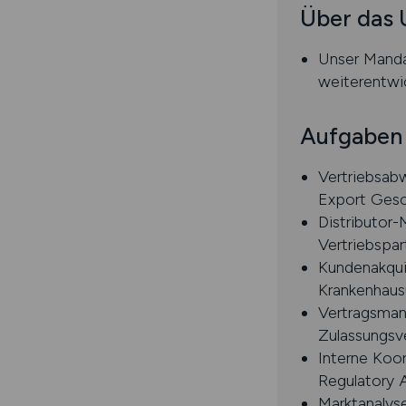
Über das
Unser Mandan
weiterentwi
Aufgaben
Vertriebsab
Export Gesch
Distributor
Vertriebspar
Kundenakqui
Krankenhaus
Vertragsman
Zulassungsv
Interne Koor
Regulatory A
Marktanalys