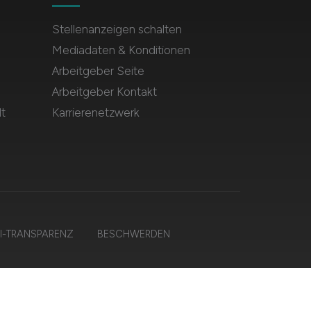
Stellenanzeigen schalten
Mediadaten & Konditionen
Arbeitgeber Seite
Arbeitgeber Kontakt
t
Karrierenetzwerk
I-TRANSPARENZ
BESCHWERDEN
en.