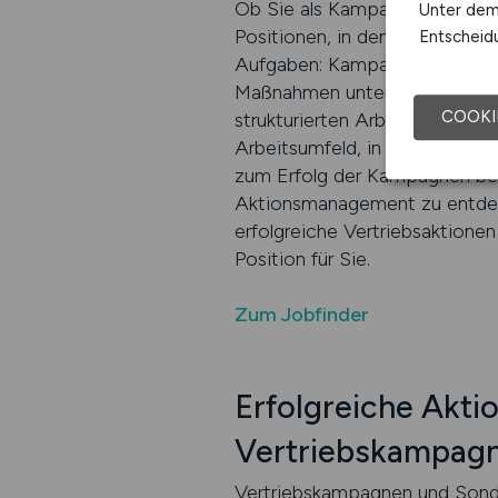
Ob Sie als Kampagnenmanager,
Unter dem 
Positionen, in denen Ihre Fäh
Entscheidu
Aufgaben: Kampagnen planen, S
Maßnahmen unterstützen. Bes
COOKI
strukturierten Arbeitsweise u
Arbeitsumfeld, in dem Sie kr
zum Erfolg der Kampagnen bei
Aktionsmanagement zu entdecken
erfolgreiche Vertriebsaktion
Position für Sie.
Zum Jobfinder
Erfolgreiche Aktio
Vertriebskampag
Vertriebskampagnen und Sonder