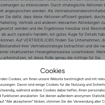
iehungen zu intensivieren. Durch strategische Aktionen
elt angesprochen werden. Als Vertriebsinnendienstmitarbei
ie dafür, dass diese Aktionen effizient geplant, durchg
Marketing, Vertrieb und anderen relevanten Abteilungen z
gesetzt werden und die Ergebnisse messbar sind. Besonde
als auch operativ handeln, ein gutes Auge für Details habe
n können. Auf VERTRIEB.JOBS finden Sie Unternehmen, 
estandteil ihrer Vertriebsstrategie betrachten und die n
einer strukturierten Herangehensweise vorantreiben. Wenn 
 unterstützen, ist diese Rolle genau die richtige für Sie.
Cookies
EBS.JOBS finden
nden Cookies, um Ihnen unsere Website bestmöglich und mit rele
nzuzeigen. Davon sind einige Cookies für die Nutzung und Sicherh
S zur passenden Rolle im Kampa
otwendig, während andere Cookies dabei helfen, Ihnen personalisi
nd Funktionen anzubieten. Sie dienen außerdem anonymen Statisti
ent
uf "Alle akzeptieren" klicken, stimmen Sie der Verwendung aller C