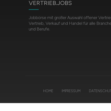
VERTRIEB.JOBS
Jobbörse mit großer Auswahl offener Vertrie
Vertrieb, Verkauf und Handel für alle Branch
und Berufe.
HOME
IMPRESSUM
DATENSCHU