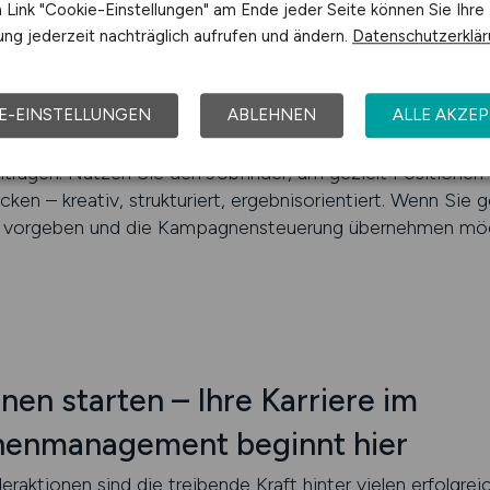
 Sales Support oder Vertriebsassistent tätig sind – auf
Link "Cookie-Einstellungen" am Ende jeder Seite können Sie Ihre
igkeiten im Management von Vertriebskampagnen und Sonde
ng jederzeit nachträglich aufrufen und ändern.
Datenschutzerklä
onderaktionen koordinieren, Ergebnisse analysieren und 
onders gesucht sind Bewerber mit Erfahrung im Kampag
E-EINSTELLUNGEN
ABLEHNEN
ALLE AKZEP
nd einem hohen Maß an Flexibilität. Arbeitgeber bieten Ih
eative Lösungen entwickeln, eng mit dem Vertrieb zusam
tragen. Nutzen Sie den Jobfinder, um gezielt Positione
 – kreativ, strukturiert, ergebnisorientiert. Wenn Sie g
en vorgeben und die Kampagnensteuerung übernehmen möch
nen starten – Ihre Karriere im
nenmanagement beginnt hier
aktionen sind die treibende Kraft hinter vielen erfolgrei