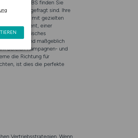
 VERTRIEB.JOBS finden Sie
raktionen gefragt sind. Ihre
rung
den Vertrieb mit gezielten
nenmanagement, einer
TIEREN
nen ein dynamisches
menarbeiten und maßgeblich
n im Bereich Kampagnen- und
erne die Richtung für
ten, ist dies die perfekte
chen Vertriebsstrategien. Wenn