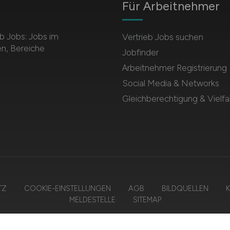
Für Arbeitnehmer
b Jobs: Jobs im
Vertrieb Jobs suchen
en, Bereiche
Jobfinder
Arbeitnehmer Registrierung
Social Media & Networks
Gleichberechtigung & Vielfal
TZ
COOKIE-EINSTELLUNGEN
AGB
BILDQUELLEN
K
MELDESTELLE
SITEMAP