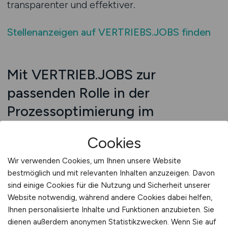
transparenter und effektiver.
Stellenanzeigen auf VERTRIEBS.JOBS finden
Mit VERTRIEB.JOBS zur
passenden Rolle in der
Prozessoptimierung im
Angebotsmanagement
Cookies
Ob Sie als Prozessmanager, Vertriebsassistent
mit Optimierungsschwerpunkt oder Change
Wir verwenden Cookies, um Ihnen unsere Website
bestmöglich und mit relevanten Inhalten anzuzeigen. Davon
Manager tätig sind – auf VERTRIEB.JOBS finden
sind einige Cookies für die Nutzung und Sicherheit unserer
Sie Positionen, in denen Ihre Fähigkeit zur
Website notwendig, während andere Cookies dabei helfen,
Prozessanalyse und -verbesserung gefragt ist.
Ihnen personalisierte Inhalte und Funktionen anzubieten. Sie
Ihre Aufgaben: Prozessabläufe evaluieren,
dienen außerdem anonymen Statistikzwecken. Wenn Sie auf