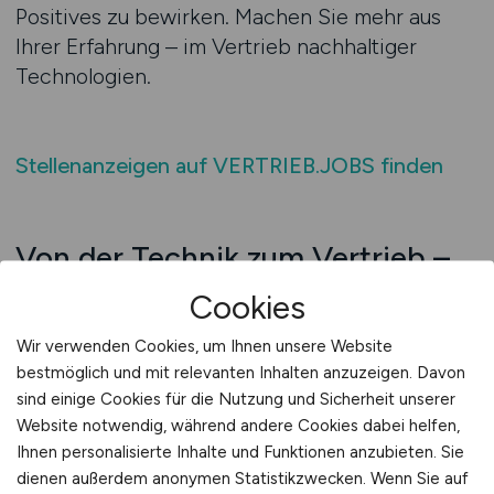
Positives zu bewirken. Machen Sie mehr aus
Ihrer Erfahrung – im Vertrieb nachhaltiger
Technologien.
Stellenanzeigen auf VERTRIEB.JOBS finden
Von der Technik zum Vertrieb –
Beratung mit Umweltfokus
Cookies
Sie haben sich bisher um Anlagen gekümmert,
Wir verwenden Cookies, um Ihnen unsere Website
Emissionen überwacht oder Projekte zur
bestmöglich und mit relevanten Inhalten anzuzeigen. Davon
Ressourceneffizienz umgesetzt? Dann bringen
sind einige Cookies für die Nutzung und Sicherheit unserer
Sie das nötige Praxiswissen mit, das im Vertrieb
Website notwendig, während andere Cookies dabei helfen,
Ihnen personalisierte Inhalte und Funktionen anzubieten. Sie
heute entscheidend ist. Kunden im Bereich
dienen außerdem anonymen Statistikzwecken. Wenn Sie auf
Umwelttechnik suchen keine reinen Verkäufer –