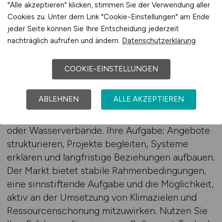
"Alle akzeptieren" klicken, stimmen Sie der Verwendung aller
sie suchen Berater mit technischem
Cookies zu. Unter dem Link "Cookie-Einstellungen" am Ende
Verständnis, Praxisbezug und Integrität.
jeder Seite können Sie Ihre Entscheidung jederzeit
VERTRIEB.JOBS bringt Sie mit Unternehmen
nachträglich aufrufen und ändern.
Datenschutzerklärung
zusammen, die genau dieses Profil suchen. Der
Einstieg gelingt strukturiert – mit Schulungen,
COOKIE-EINSTELLUNGEN
klaren Produktportfolios und
Entwicklungspfaden. Ihre Kunden sind häufig
ABLEHNEN
ALLE AKZEPTIEREN
öffentliche Einrichtungen,
Industrieunternehmen, Entsorgungsbetriebe
oder Wasserverbände. Ihre Aufgabe: Angebote
strukturieren, Projekte begleiten, Systeme
erklären und langfristige Beziehungen aufbauen.
Der Markt bietet stabile Rahmenbedingungen,
eine sinnstiftende Aufgabe und die Möglichkeit,
aktiv an der Umsetzung von Klimazielen und
Ressourcenschonung mitzuwirken. Nutzen Sie