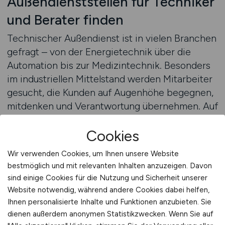
Außendienststellen für Techniker
und Berater finden
Technischer Außendienst ist in vielen Branchen
gefragt – von der Energietechnik über die
Automation bis zur Medizintechnik. Besonders
im industriellen Mittelstand werden Mitarbeiter
gesucht, die Kunden auf Augenhöhe begegnen,
mitdenken und Verantwortung übernehmen. Auf
VERTRIEB.JOBS finden Sie genau diese
Cookies
Positionen: praxisnah, strukturiert,
chancenreich. Viele Unternehmen bieten
Wir verwenden Cookies, um Ihnen unsere Website
neben attraktiven Gehältern auch Schulungen,
bestmöglich und mit relevanten Inhalten anzuzeigen. Davon
Weiterbildungen und langfristige
sind einige Cookies für die Nutzung und Sicherheit unserer
Entwicklungsmöglichkeiten. Wenn Sie
Website notwendig, während andere Cookies dabei helfen,
unterwegs sein möchten, gerne Lösungen
Ihnen personalisierte Inhalte und Funktionen anzubieten. Sie
präsentieren und sich mit Technik auskennen,
dienen außerdem anonymen Statistikzwecken. Wenn Sie auf