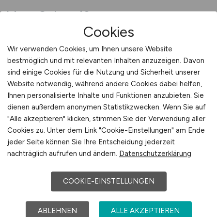
Vom Schweißer zum
Cookies
Prozessberater – Ihre Karriere in
der Fügetechnik
Wir verwenden Cookies, um Ihnen unsere Website
bestmöglich und mit relevanten Inhalten anzuzeigen. Davon
Wer selbst geschweißt, Fehler analysiert oder
sind einige Cookies für die Nutzung und Sicherheit unserer
Abnahmen begleitet hat, weiß, worauf es in der
Website notwendig, während andere Cookies dabei helfen,
Praxis ankommt. Genau dieses Wissen macht
Ihnen personalisierte Inhalte und Funktionen anzubieten. Sie
den Unterschied im Vertrieb: Kunden vertrauen
dienen außerdem anonymen Statistikzwecken. Wenn Sie auf
"Alle akzeptieren" klicken, stimmen Sie der Verwendung aller
Beratern, die ihre Sprache sprechen. Wenn Sie
Cookies zu. Unter dem Link "Cookie-Einstellungen" am Ende
bereit sind, aus Ihrer Erfahrung eine tragfähige
jeder Seite können Sie Ihre Entscheidung jederzeit
Beratungsrolle zu formen, zeigt Ihnen
nachträglich aufrufen und ändern.
Datenschutzerklärung
VERTRIEB.JOBS den Weg. Ihre neue Rolle
beginnt mit fundierter Einarbeitung,
COOKIE-EINSTELLUNGEN
Produktschulungen und Vertriebsbegleitung. Sie
übernehmen Verantwortung für Projekte,
begleiten die Umsetzung und koordinieren
ABLEHNEN
ALLE AKZEPTIEREN