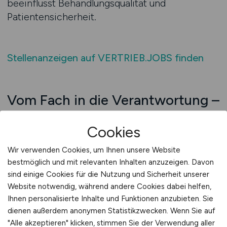
beeinflusst Behandlungsqualität und
Patientensicherheit.
Stellenanzeigen auf VERTRIEB.JOBS finden
Vom Fach in die Verantwortung –
jetzt den Vertrieb mitgestalten
Cookies
Wer heute medizinische Systeme, Geräte oder
Diagnostiklösungen verkauft, braucht
Wir verwenden Cookies, um Ihnen unsere Website
bestmöglich und mit relevanten Inhalten anzuzeigen. Davon
technische Tiefe, regulatorisches Verständnis
sind einige Cookies für die Nutzung und Sicherheit unserer
und hohe Kommunikationsfähigkeit. Der Markt
Website notwendig, während andere Cookies dabei helfen,
ist stark reguliert, aber ebenso wachstumsstark
Ihnen personalisierte Inhalte und Funktionen anzubieten. Sie
– mit innovativen Lösungen in der Bildgebung,
dienen außerdem anonymen Statistikzwecken. Wenn Sie auf
Analytik, Telemedizin oder digitalen
"Alle akzeptieren" klicken, stimmen Sie der Verwendung aller