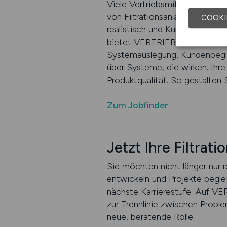
Viele Vertriebsmitarbeiter im
von Filtrationsanlagen begonn
COOKI
realistisch und Kundenbezieh
bietet VERTRIEB.JOBS den ideal
Systemauslegung, Kundenbegle
über Systeme, die wirken. Ihre
Produktqualität. So gestalten 
Zum Jobfinder
Jetzt Ihre Filtrat
Sie möchten nicht länger nur
entwickeln und Projekte beglei
nächste Karrierestufe. Auf VE
zur Trennlinie zwischen Proble
neue, beratende Rolle.