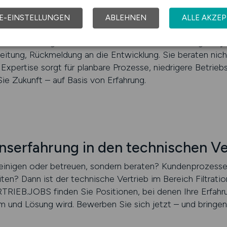
 Bereich Separationstechnik haben in der Wartung, Prozes
en. Diese Erfahrung ist wertvoll – denn sie macht Beratu
E-EINSTELLUNGEN
ABLEHNEN
ALLE AKZEP
ungen stabil. Wenn Sie diesen Schritt vom Anwender zum
en Einstieg. Ihre neue Rolle: technische Beratung, Projek
itung, Rückmeldung an die Entwicklung. Sie beraten nich
 Expertise sorgt für planbare Prozesse, niedrigere Betrie
Sie Zukunft – auf Basis von Erfahrung.
ionserfahrung in den technischen V
 reinigen oder betreuen, sondern beraten? Kundenprozess
ten? Dann ist der technische Vertrieb im Bereich Filtrati
RTRIEB.JOBS finden Sie Positionen, bei denen Ihre Erfahru
m und Lösung wird. Bewerben Sie sich jetzt – und bringen 