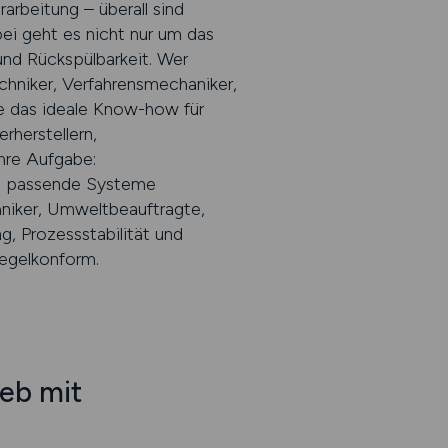
arbeitung – überall sind
bei geht es nicht nur um das
und Rückspülbarkeit. Wer
chniker, Verfahrensmechaniker,
e das ideale Know-how für
rherstellern,
hre Aufgabe:
en, passende Systeme
hniker, Umweltbeauftragte,
g, Prozessstabilität und
regelkonform.
eb mit