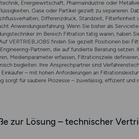
echnik, Energiewirtschaft, Pharmaindustrie oder Metallver
lüssigkeiten, Gase oder Partikel gezielt zu separieren. Da
lussverhalten, Differenzdruck, Standzeit, Filterfeinheit 
ucht Anwendungserfahrung. Wenn Sie bisher als Servicete
gstechniker im Bereich Filtration tätig waren, haben Si
 Auf VERTRIEB.JOBS finden Sie gezielt Positionen bei Filte
ngineering-Partnern, die auf fundierte Beratung setzen. I
en, Medienparameter erfassen, Filtrationsziele definier
nisch begleiten. Ihre Ansprechpartner sind Verfahrenstec
 Einkäufer – mit hohen Anforderungen an Filtrationsleistun
ng sorgt für saubere Prozesse – zuverlässig, effizient und 
e zur Lösung – technischer Vertri