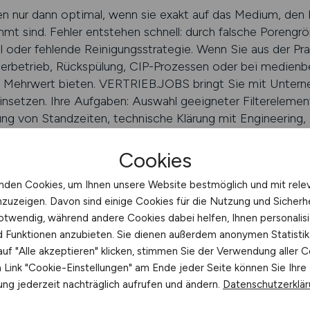
ren nur dann optimal, wenn sie exakt auf das Medium, den
mt sind. Fehler entstehen schnell: durch falsche Poreng
 oder fehlende Reinigungsstrategie. Wenn Sie aus der Pra
uerbetrieb, Rückspülung, CIP-Prozessen oder bei medienb
n Mehrwert bieten. VERTRIEB.JOBS bringt Sie mit Unter
insetzen. Ihre Aufgaben: Auswahl geeigneter Filterelement
ung von Standzeiten, technische Klärung mit Engineering
ur Übergabe. Ihre Beratung verbessert Prozesssicherheit, 
uktionsqualität. Damit sind Sie kein Verkäufer, sondern Lö
Cookies
nden Cookies, um Ihnen unsere Website bestmöglich und mit rele
nzuzeigen. Davon sind einige Cookies für die Nutzung und Sicherh
EB.JOBS finden
otwendig, während andere Cookies dabei helfen, Ihnen personalisi
nd Funktionen anzubieten. Sie dienen außerdem anonymen Statisti
uf "Alle akzeptieren" klicken, stimmen Sie der Verwendung aller C
ker zum Filtrationsberater – Ihre 
Link "Cookie-Einstellungen" am Ende jeder Seite können Sie Ihre
ng jederzeit nachträglich aufrufen und ändern.
Datenschutzerklä