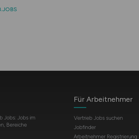
B.JOBS
Für Arbeitnehmer
b Jobs: Jobs im
Vertrieb Jobs suchen
en, Bereiche
Jobfinder
Arbeitnehmer Registrierung