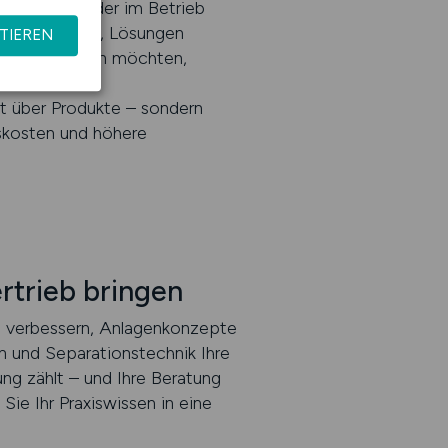
sbetreuung oder im Betrieb
ng authentisch, Lösungen
TIEREN
 Berater gehen möchten,
tkalkulation,
t über Produkte – sondern
bskosten und höhere
ertrieb bringen
e verbessern, Anlagenkonzepte
on und Separationstechnik Ihre
ng zählt – und Ihre Beratung
Sie Ihr Praxiswissen in eine