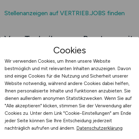
Stellenanzeigen auf VERTRIEB.JOBS finden
Vom Techniker zum Berater – mit
Cookies
Energiespeicher-Erfahrung in
den Vertrieb
Wir verwenden Cookies, um Ihnen unsere Website
bestmöglich und mit relevanten Inhalten anzuzeigen. Davon
Wer einmal ein Batteriemodul montiert, einen
sind einige Cookies für die Nutzung und Sicherheit unserer
Schrank verdrahtet oder eine Anlage in Betrieb
Website notwendig, während andere Cookies dabei helfen,
genommen hat, weiß, wo die
Ihnen personalisierte Inhalte und Funktionen anzubieten. Sie
Herausforderungen liegen: Temperaturzonen,
dienen außerdem anonymen Statistikzwecken. Wenn Sie auf
Verschaltungskonzepte, Brandschutz,
"Alle akzeptieren" klicken, stimmen Sie der Verwendung aller
Cookies zu. Unter dem Link "Cookie-Einstellungen" am Ende
Entgasung, Schnittstellen zu PV-Anlagen,
jeder Seite können Sie Ihre Entscheidung jederzeit
Lastprofilmanagement und Integration in
nachträglich aufrufen und ändern.
Datenschutzerklärung
komplexe IT-Strukturen. Dieses Know-how ist