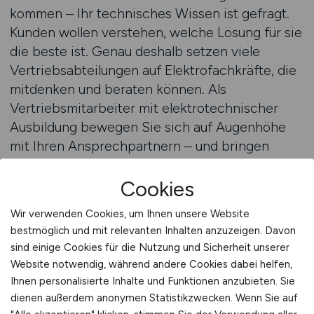
kommen – Ihr technisches Wissen ist gefragt.
Kunden wollen verstehen, welche Lösung für sie
die beste ist. Genau deshalb setzen viele
Vertriebsabteilungen auf Elektrofachkräfte, die
mitdenken und beraten können. Als
Vertriebsmitarbeiter mit elektrotechnischer
Ausbildung bewegen Sie sich auf Augenhöhe
mit Ihren Ansprechpartnern – und bringen
Projekte zum Erfolg. Auf VERTRIEB.JOBS finden
Sie Stellenangebote, die dieses Potenzial
Cookies
erkennen. Sie arbeiten in innovativen
Wir verwenden Cookies, um Ihnen unsere Website
Unternehmen, an zukunftsweisenden Produkten
bestmöglich und mit relevanten Inhalten anzuzeigen. Davon
und mit einem hohen Maß an
sind einige Cookies für die Nutzung und Sicherheit unserer
Eigenverantwortung. Genau das macht den
Website notwendig, während andere Cookies dabei helfen,
Vertrieb in der Elektrotechnik so spannend –
Ihnen personalisierte Inhalte und Funktionen anzubieten. Sie
und so lohnend.
dienen außerdem anonymen Statistikzwecken. Wenn Sie auf