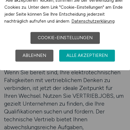
"Alle akzeptieren" klicken, stimmen Sie der Verwendung aller
Cookies zu. Unter dem Link "Cookie-Einstellungen" am Ende
jeder Seite können Sie Ihre Entscheidung jederzeit
Zum Jobfinder
nachträglich aufrufen und ändern.
Datenschutzerklärung
COOKIE-EINSTELLUNGEN
Jetzt den nächsten
Karriereschritt im technischen
ABLEHNEN
ALLE AKZEPTIEREN
Vertrieb machen
Wenn Sie bereit sind, Ihre elektrotechnischen
Fähigkeiten mit vertrieblichem Denken zu
verbinden, ist jetzt der ideale Zeitpunkt für
Ihren Wechsel. Nutzen Sie VERTRIEB.JOBS, um
gezielt Unternehmen zu finden, die Ihre
Qualifikationen suchen und fördern. Der
technische Vertrieb bietet Ihnen
abwechslungsreiche Aufgaben,