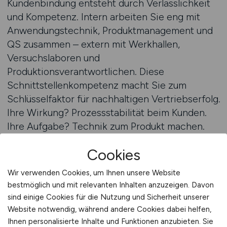
Kundenbindung entsteht durch Verlässlichkeit
und Kompetenz. Intern arbeiten Sie eng mit
Anwendungstechnik, Produktmanagement und
QS zusammen – extern mit Werkhallen,
Versuchslaboren und
Produktionsverantwortlichen. Diese
Schnittstellenkompetenz macht Sie zum
Schlüsselfaktor für nachhaltigen Vertriebserfolg.
Ihre Wirkung? Prozessstabilität beim Kunden.
Ihre Aufgabe? Technik zum Produkt machen.
Cookies
Stellenanzeigen auf VERTRIEB.JOBS finden
Wir verwenden Cookies, um Ihnen unsere Website
bestmöglich und mit relevanten Inhalten anzuzeigen. Davon
Vom Zerspaner zum
sind einige Cookies für die Nutzung und Sicherheit unserer
Website notwendig, während andere Cookies dabei helfen,
Anwendungspartner – Karriere
Ihnen personalisierte Inhalte und Funktionen anzubieten. Sie