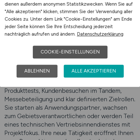
mit Profil
dienen außerdem anonymen Statistikzwecken. Wenn Sie auf
"Alle akzeptieren" klicken, stimmen Sie der Verwendung aller
Der Weg vom CNC-Bediener zum technischen
Cookies zu. Unter dem Link "Cookie-Einstellungen" am Ende
Berater ist nicht nur machbar – er ist in vielen
jeder Seite können Sie Ihre Entscheidung jederzeit
Unternehmen ausdrücklich erwünscht. Denn
nachträglich aufrufen und ändern.
Datenschutzerklärung
Kunden erkennen sofort, ob ihr
Ansprechpartner Erfahrung aus der Werkhalle
COOKIE-EINSTELLUNGEN
mitbringt. Wenn Sie diesen Schritt gehen
möchten, finden Sie auf VERTRIEB.JOBS gezielt
ABLEHNEN
ALLE AKZEPTIEREN
Arbeitgeber, die Ihre Entwicklung fördern: mit
technischer Schulung, Vertriebscoaching,
Produkttests, Kundenbesuchen im Tandem,
Messebeteiligung und klar definierten Zielrollen.
Sie starten als Anwendungspartner, wachsen
zum Gebietsverantwortlichen oder werden Teil
eines technischen Vertriebsinnendienstes mit
Projektfokus. Ihre neue Tätigkeit eröffnet Ihnen