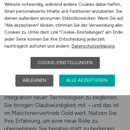
Shopfloor in den Vertrieb gelingt dann
Website notwendig, während andere Cookies dabei helfen,
besonders gut, wenn man bereit ist, neue
Ihnen personalisierte Inhalte und Funktionen anzubieten. Sie
Verantwortung zu übernehmen – ohne seine
dienen außerdem anonymen Statistikzwecken. Wenn Sie auf
"Alle akzeptieren" klicken, stimmen Sie der Verwendung aller
Wurzeln zu vergessen. Genau hier setzt
Cookies zu. Unter dem Link "Cookie-Einstellungen" am Ende
VERTRIEB.JOBS an: Die Plattform listet gezielt
jeder Seite können Sie Ihre Entscheidung jederzeit
Stellen, die auf berufserfahrene Fachkräfte
nachträglich aufrufen und ändern.
Datenschutzerklärung
zugeschnitten sind – mit sauberer Einarbeitung,
technischem Support und einem Umfeld, in
COOKIE-EINSTELLUNGEN
dem echte Beratung zählt. Wenn Sie bisher
Werkzeuge gerüstet, Programme optimiert oder
ABLEHNEN
ALLE AKZEPTIEREN
Maschinen eingefahren haben, sind Sie ideal
vorbereitet, um Kunden beim Kauf und der
Integration neuer Technologien zu begleiten.
Sie bringen Glaubwürdigkeit mit – und das ist
im Maschinenvertrieb Gold wert. Nutzen Sie
Ihre Erfahrung, um eine neue Rolle zu
übernehmen: Sie beraten statt zu bedienen,