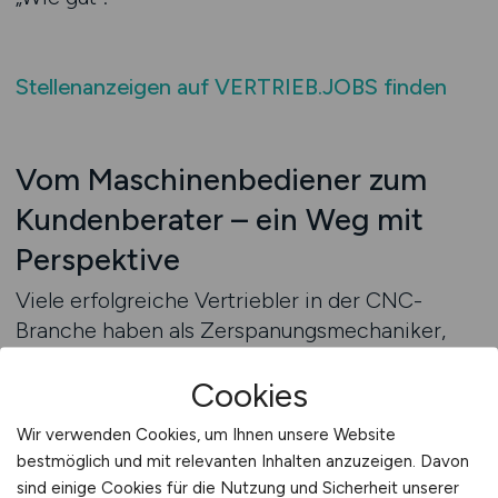
Stellenanzeigen auf VERTRIEB.JOBS finden
Vom Maschinenbediener zum
Kundenberater – ein Weg mit
Perspektive
Viele erfolgreiche Vertriebler in der CNC-
Branche haben als Zerspanungsmechaniker,
Techniker oder Anwendungsspezialisten
Cookies
begonnen. Was sie gemeinsam haben?
Technisches Verständnis, die Fähigkeit
Wir verwenden Cookies, um Ihnen unsere Website
zuzuhören und Freude an echter
bestmöglich und mit relevanten Inhalten anzuzeigen. Davon
Kundenkommunikation. Der Wechsel vom
sind einige Cookies für die Nutzung und Sicherheit unserer