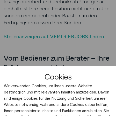
lösungsorientiert und techniknah. Und genau
deshalb ist Ihre neue Position nicht nur ein Job,
sondern ein bedeutender Baustein in den
Fertigungsprozessen Ihrer Kunden.
Stellenanzeigen auf VERTRIEB.JOBS finden
Vom Bediener zum Berater – Ihre
Erfahrung macht den
Cookies
Unterschied
Viele Vertriebsprofis im Bereich
Wir verwenden Cookies, um Ihnen unsere Website
bestmöglich und mit relevanten Inhalten anzuzeigen. Davon
Umformtechnik und Blechbearbeitung haben
sind einige Cookies für die Nutzung und Sicherheit unserer
ihre Laufbahn in der Produktion begonnen. Sie
Website notwendig, während andere Cookies dabei helfen,
wissen, wie sich unterschiedliche Materialien
Ihnen personalisierte Inhalte und Funktionen anzubieten. Sie
verhalten, wie wichtig die Qualität von