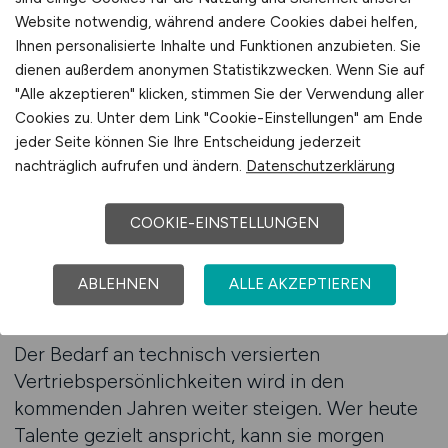
präsentieren Sie Ihr Unternehmen als aktiven
Website notwendig, während andere Cookies dabei helfen,
Gestalter – nicht als Reagierer im Wettbewerb
Ihnen personalisierte Inhalte und Funktionen anzubieten. Sie
um Talente. Für Unternehmen, die ihre Zukunft
dienen außerdem anonymen Statistikzwecken. Wenn Sie auf
sichern wollen, ist das der entscheidende
"Alle akzeptieren" klicken, stimmen Sie der Verwendung aller
Unterschied.
Cookies zu. Unter dem Link "Cookie-Einstellungen" am Ende
jeder Seite können Sie Ihre Entscheidung jederzeit
nachträglich aufrufen und ändern.
Datenschutzerklärung
Zum Jobfinder
COOKIE-EINSTELLUNGEN
Jetzt Vertriebskarrieren
ABLEHNEN
ALLE AKZEPTIEREN
systematisch aufbauen
Der Bedarf an technisch versierten
Vertriebspersönlichkeiten wird in den
kommenden Jahren weiter steigen. Wer heute
Talente gezielt anspricht, kann sie morgen