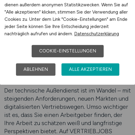
einer spezialisierten Jobbörse – und finden Sie
dienen außerdem anonymen Statistikzwecken. Wenn Sie auf
die Position, die Sie fachlich wie persönlich
"Alle akzeptieren" klicken, stimmen Sie der Verwendung aller
weiterbringt.
Cookies zu. Unter dem Link "Cookie-Einstellungen" am Ende
jeder Seite können Sie Ihre Entscheidung jederzeit
nachträglich aufrufen und ändern.
Datenschutzerklärung
Zum Jobfinder
COOKIE-EINSTELLUNGEN
Jetzt Außendienst-Stellen im
ABLEHNEN
ALLE AKZEPTIEREN
Mittelstand entdecken
Der technische Außendienst ist im Wandel – mit
steigenden Anforderungen, neuen Märkten und
digitalisierten Vertriebswegen. Umso wichtiger
ist es, dass Sie einen Arbeitgeber finden, der
Ihre Arbeit zu schätzen weiß und langfristige
Perspektiven bietet. Auf VERTRIEB.JOBS