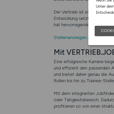
Wenn Sie a
Unter dem 
Der Vertrieb ist ein Berufsfel
Entscheidu
Entwicklung setzt. Neue Vertri
hat hervorragende Aussichten 
COOKI
Stellenanzeigen auf VERTRI
Mit VERTRIEB.JOB
Eine erfolgreiche Karriere beg
und effizient den passenden Arb
und bietet daher genau die Aus
Rollen bis hin zu Trainee-Stelle
Mit dem integrierten Jobfinde
oder Tätigkeitsbereich. Dadur
profitieren so von einer struk