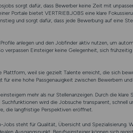
iebsjobs sorgt dafür, dass Bewerber keine Zeit mit unpass
einer Portale bietet VERTRIEB.JOBS eine klare Fokussieru
Einstieg und sorgt dafür, dass jede Bewerbung auf eine St
Profile anlegen und den Jobfinder aktiv nutzen, um auto
So verpassen Einsteiger keine Gelegenheit, sich frühzeiti
Plattform, weil sie gezielt Talente erreicht, die sich bewu
rgt für eine hohe Passgenauigkeit zwischen Bewerbern un
steigern mehr als nur Stellenanzeigen. Durch die klare St
uchfunktionen wird die Jobsuche transparent, schnell und 
re, die langfristige Perspektiven eröffnet.
b-Jobs steht für Qualität, Übersicht und Spezialisierung. W
idealen Ausgangspunkt. Berufseinsteiger können sich regist