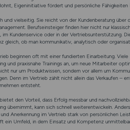
ohnt, Eigeninitiative fördert und persönliche Fähigkeiten i
h und vielseitig. Sie reicht von der Kundenberatung über
agement. Berufseinsteiger finden hier nicht nur klassisc
 im Kundenservice oder in der Vertriebsunterstützung. Die
nz gleich, ob man kommunikativ, analytisch oder organisato
trieb beginnen oft mit einer fundierten Einarbeitung. Vie
 und praxisnahe Trainings an, um neue Mitarbeiter opti
 nicht nur um Produktwissen, sondern vor allem um Kommu
. Denn im Vertrieb zählt nicht allein das Verkaufen – en
rnehmen entsteht.
bietet den Vorteil, dass Erfolg messbar und nachvollziehba
ng übernimmt, kann sich schnell weiterentwickeln. Anders 
 und Anerkennung im Vertrieb stark von persönlichen Leis
fft ein Umfeld, in dem Einsatz und Kompetenz unmittelbar