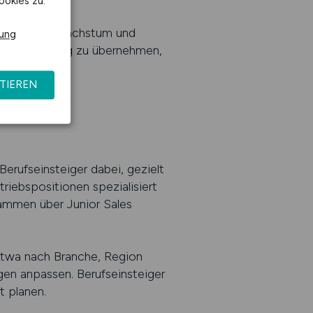
ookies zu.
arkt, der auf Wachstum und
rung
, Verantwortung zu übernehmen,
TIEREN
erufseinsteiger dabei, gezielt
triebspositionen spezialisiert
rammen über Junior Sales
 etwa nach Branche, Region
gen anpassen. Berufseinsteiger
t planen.