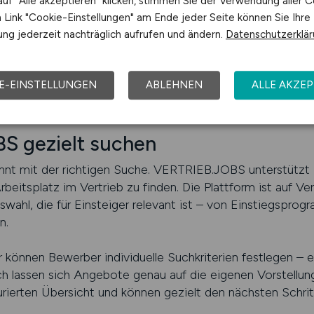
uf "Alle akzeptieren" klicken, stimmen Sie der Verwendung aller C
Link "Cookie-Einstellungen" am Ende jeder Seite können Sie Ihre
d mit Zukunft. Wer jetzt einsteigt, profitiert von einem M
ng jederzeit nachträglich aufrufen und ändern.
Datenschutzerklä
ebsstellen entstehen kontinuierlich – und wer bereit ist
auf Erfolg.
E-EINSTELLUNGEN
ABLEHNEN
ALLE AKZEP
EB.JOBS finden
S gezielt suchen
innt mit der richtigen Suche. VERTRIEB.JOBS unterstützt B
eitsplatz im Vertrieb zu finden. Die Plattform ist auf Ver
wahl, die für Einsteiger relevant ist – von Einstiegsprog
n.
r können Bewerber individuelle Suchkriterien festlegen –
ch lassen sich Angebote genau auf die eigenen Vorstellun
turierten Übersicht und können gezielt den nächsten Schrit