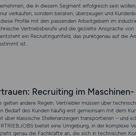
ternehmen, die in diesem Segment erfolgreich sein wollen
t nur verkaufen, sondern beraten, überzeugen und Kundenb
iese Profile mit den passenden Arbeitgebern im industri
chnische Vertriebsberufe und die gezielte Ansprache von S
 entsteht ein Recruitingumfeld, das punktgenau auf die A
estimmt ist.
ertrauen: Recruiting im Maschinen
e gelten andere Regeln. Vertriebler müssen über technisc
en Bedarf des Kunden häufig erst gemeinsam mit dem Kun
t über klassische Stellenanzeigen transportieren – und sc
ERTRIEB.JOBS bietet eine Umgebung, in der komplexe Vert
zieht genau die Fachkräfte an, die sich in technischen Ko