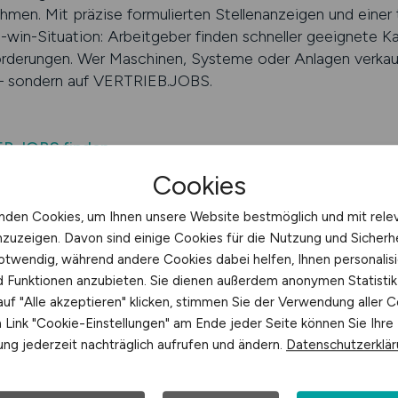
hmen. Mit präzise formulierten Stellenanzeigen und einer
-win-Situation: Arbeitgeber finden schneller geeignete 
rderungen. Wer Maschinen, Systeme oder Anlagen verkauft
 – sondern auf VERTRIEB.JOBS.
EB.JOBS finden
Cookies
 weniger Aufwand im Recruitingpr
nden Cookies, um Ihnen unsere Website bestmöglich und mit rele
nzuzeigen. Davon sind einige Cookies für die Nutzung und Sicherh
tionsgütervertrieb sind anspruchsvoll. Die Bewerberausw
otwendig, während andere Cookies dabei helfen, Ihnen personalisi
olg stark von Produktverständnis, Kommunikation auf tec
nd Funktionen anzubieten. Sie dienen außerdem anonymen Statisti
hängt. VERTRIEB.JOBS unterstützt Unternehmen genau an
uf "Alle akzeptieren" klicken, stimmen Sie der Verwendung aller C
elevante Sichtbarkeit und passgenaue Reichweite schafft
Link "Cookie-Einstellungen" am Ende jeder Seite können Sie Ihre
usgespielt, wo Branchenprofis unterwegs sind – und das 
ng jederzeit nachträglich aufrufen und ändern.
Datenschutzerklä
petenz. Der Unterschied liegt im Detail: Technische Vertr
t breit, sondern gezielt. Wer diesen Anspruch erkennt, si