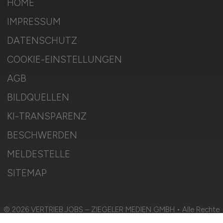
HOME
IMPRESSUM
DATENSCHUTZ
COOKIE-EINSTELLUNGEN
AGB
BILDQUELLEN
KI-TRANSPARENZ
BESCHWERDEN
MELDESTELLE
SITEMAP
© 2026 VERTRIEB.JOBS – ZIEGELER MEDIEN GMBH • Alle Rechte
vorbehalten.