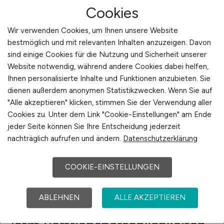
Substanz. Hier veröffentlichen Sie Ihre
Cookies
Stellenanzeige in einem redaktionellen Umfeld,
Wir verwenden Cookies, um Ihnen unsere Website
das auf technische Fach- und Führungskräfte im
bestmöglich und mit relevanten Inhalten anzuzeigen. Davon
Vertrieb zugeschnitten ist. Die Plattform
sind einige Cookies für die Nutzung und Sicherheit unserer
unterstützt Sie mit strukturiertem Aufbau,
Website notwendig, während andere Cookies dabei helfen,
intelligenter Ausspielung und hoher Sichtbarkeit
Ihnen personalisierte Inhalte und Funktionen anzubieten. Sie
in den relevanten Suchmaschinen. Das
dienen außerdem anonymen Statistikzwecken. Wenn Sie auf
Ergebnis: geringere Streuverluste, bessere
"Alle akzeptieren" klicken, stimmen Sie der Verwendung aller
Kandidaten, schnellere Prozesse. Für
Cookies zu. Unter dem Link "Cookie-Einstellungen" am Ende
jeder Seite können Sie Ihre Entscheidung jederzeit
beratungsintensive Vertriebspositionen ist das
nachträglich aufrufen und ändern.
Datenschutzerklärung
nicht nur ein Vorteil – es ist ein Muss.
COOKIE-EINSTELLUNGEN
Zum Jobfinder
ABLEHNEN
ALLE AKZEPTIEREN