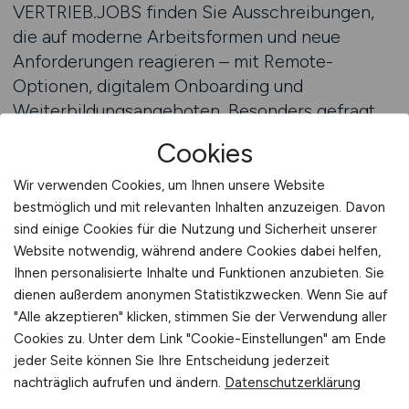
VERTRIEB.JOBS finden Sie Ausschreibungen,
die auf moderne Arbeitsformen und neue
Anforderungen reagieren – mit Remote-
Optionen, digitalem Onboarding und
Weiterbildungsangeboten. Besonders gefragt
sind Bewerber, die Vertriebsdenken mit IT-
Cookies
Verständnis verbinden – sei es in der
Kundenkommunikation, in der
Wir verwenden Cookies, um Ihnen unsere Website
Prozessoptimierung oder in der
bestmöglich und mit relevanten Inhalten anzuzeigen. Davon
sind einige Cookies für die Nutzung und Sicherheit unserer
Vertriebssteuerung über KPIs. Wenn Sie
Website notwendig, während andere Cookies dabei helfen,
Veränderungen als Chance sehen, ist der
Ihnen personalisierte Inhalte und Funktionen anzubieten. Sie
digitale Vertrieb genau Ihr Spielfeld.
dienen außerdem anonymen Statistikzwecken. Wenn Sie auf
"Alle akzeptieren" klicken, stimmen Sie der Verwendung aller
Zum Jobfinder
Cookies zu. Unter dem Link "Cookie-Einstellungen" am Ende
jeder Seite können Sie Ihre Entscheidung jederzeit
nachträglich aufrufen und ändern.
Datenschutzerklärung
Karriere im Wandel: Jetzt Ihre