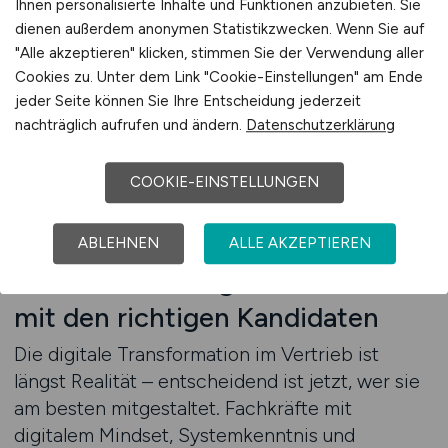
Ihnen personalisierte Inhalte und Funktionen anzubieten. Sie
Vertriebsmitarbeiter entscheiden sich bewusst
dienen außerdem anonymen Statistikzwecken. Wenn Sie auf
für Arbeitgeber, die ihre digitale Agenda
"Alle akzeptieren" klicken, stimmen Sie der Verwendung aller
sichtbar machen. Nutzen Sie diesen Anspruch
Cookies zu. Unter dem Link "Cookie-Einstellungen" am Ende
als Vorteil – mit VERTRIEB.JOBS als
jeder Seite können Sie Ihre Entscheidung jederzeit
strategischem Kanal für modernes Recruiting.
nachträglich aufrufen und ändern.
Datenschutzerklärung
COOKIE-EINSTELLUNGEN
Zum Jobfinder
ABLEHNEN
ALLE AKZEPTIEREN
Jetzt Vertrieb digital stärken –
mit den richtigen Kandidaten
Die digitale Transformation im Vertrieb ist
längst Realität – entscheidend ist jetzt, wer sie
am besten mitgestaltet. Fachkräfte mit
digitalem Mindset, Systemkenntnis und