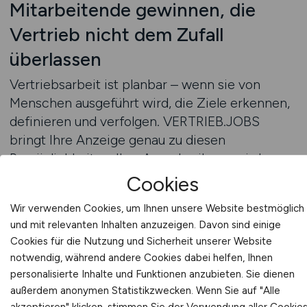
Mitarbeitende gewinnen, die
Vertrieb nicht dem Zufall
überlassen
Vertriebsarbeit ist planbar – wenn sie von
Menschen ausgeführt wird, die Ziele erkennen,
definieren und verfolgen. VERTRIEB.JOBS
bringt Ihre Anzeige genau zu diesen
Persönlichkeiten. Ihre Ausschreibung wird
inhaltlich fundiert formuliert, mobilfähig
Cookies
ausgespielt und keywordoptimiert im
Wir verwenden Cookies, um Ihnen unsere Website bestmöglich
vertriebsnahen Umfeld platziert. Sie gewinnen
und mit relevanten Inhalten anzuzeigen. Davon sind einige
Persönlichkeiten, die nicht durch den Tag
Cookies für die Nutzung und Sicherheit unserer Website
treiben – sondern bewusst priorisieren.
notwendig, während andere Cookies dabei helfen, Ihnen
Menschen, die ihren Funnel pflegen, ihre KPIs
personalisierte Inhalte und Funktionen anzubieten. Sie dienen
ernst nehmen und sich regelmäßig hinterfragen.
außerdem anonymen Statistikzwecken. Wenn Sie auf "Alle
So entsteht ein Vertriebsteam, das Ergebnisse