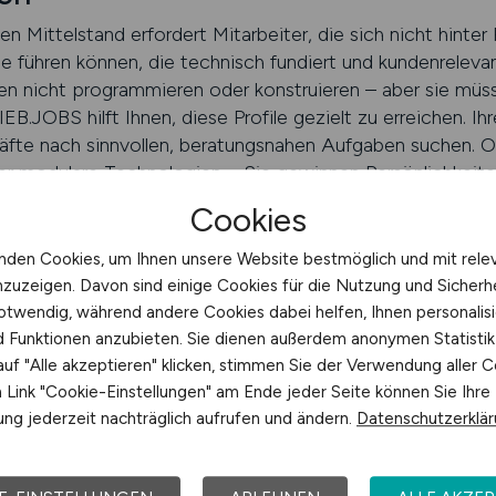
n Mittelstand erfordert Mitarbeiter, die sich nicht hinte
führen können, die technisch fundiert und kundenrelevant
n nicht programmieren oder konstruieren – aber sie müss
OBS hilft Ihnen, diese Profile gezielt zu erreichen. Ihr
räfte nach sinnvollen, beratungsnahen Aufgaben suchen. O
 modulare Technologien – Sie gewinnen Persönlichkeiten,
chafft Vertrauen – und stärkt Ihre Marktposition.
Cookies
RTRIEB.JOBS schalten
nden Cookies, um Ihnen unsere Website bestmöglich und mit rele
nzuzeigen. Davon sind einige Cookies für die Nutzung und Sicherh
otwendig, während andere Cookies dabei helfen, Ihnen personalisi
S Vertriebspersonal gewinnen, da
nd Funktionen anzubieten. Sie dienen außerdem anonymen Statisti
uf "Alle akzeptieren" klicken, stimmen Sie der Verwendung aller C
Link "Cookie-Einstellungen" am Ende jeder Seite können Sie Ihre
ng jederzeit nachträglich aufrufen und ändern.
Datenschutzerklä
t kein Luxus – sie ist Voraussetzung für Verständnis, Glau
OBS liefert Ihnen das Umfeld, um genau solche Persönlich
 passenden Vertriebsumfeld ausgespielt, mobilfähig darge