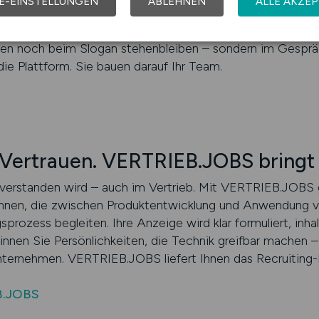
E-EINSTELLUNGEN
ABLEHNEN
ALLE AKZEP
rt. So erreichen Sie Fachkräfte, die gerne in den Austau
ung sehen und vertriebliche Verantwortung übernehmen wo
hen noch beim Slogan stehenbleiben – sondern im Gespr
e Plattform. Sie bauen darauf Ihr Team.
. Vertrauen. VERTRIEB.JOBS bring
ie verstanden wird – auch im Vertrieb. Mit VERTRIEB.JOBS
kennen, die zwischen Produktentwicklung und Anwendung v
prozess begleiten. Ihre Anzeige wird klar formuliert, inhal
nnen Sie Persönlichkeiten, die Technik greifbar machen – 
nternehmen. VERTRIEB.JOBS liefert Ihnen das Recruiting-
B.JOBS