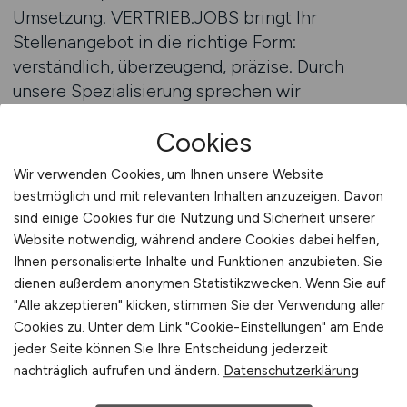
Umsetzung. VERTRIEB.JOBS bringt Ihr
Stellenangebot in die richtige Form:
verständlich, überzeugend, präzise. Durch
unsere Spezialisierung sprechen wir
ausschließlich Fachkräfte an, die Vertrieb nicht
Cookies
als Abverkauf, sondern als technisches
Projektgeschäft verstehen. Das Ergebnis:
Wir verwenden Cookies, um Ihnen unsere Website
passgenaue Bewerbungen statt Streuverlust –
bestmöglich und mit relevanten Inhalten anzuzeigen. Davon
ein entscheidender Faktor für Ihre Time-to-
sind einige Cookies für die Nutzung und Sicherheit unserer
Hire.
Website notwendig, während andere Cookies dabei helfen,
Ihnen personalisierte Inhalte und Funktionen anzubieten. Sie
dienen außerdem anonymen Statistikzwecken. Wenn Sie auf
Jetzt Beratung sichern
"Alle akzeptieren" klicken, stimmen Sie der Verwendung aller
Cookies zu. Unter dem Link "Cookie-Einstellungen" am Ende
jeder Seite können Sie Ihre Entscheidung jederzeit
Ihre Stellenanzeige in einem
nachträglich aufrufen und ändern.
Datenschutzerklärung
spezialisierten Umfeld platzieren