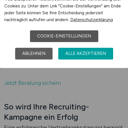
suchen echte Entwicklungsperspektiven.
Cookies zu. Unter dem Link "Cookie-Einstellungen" am Ende
Deshalb legen wir den Fokus Ihrer Anzeige auf
jeder Seite können Sie Ihre Entscheidung jederzeit
nachträglich aufrufen und ändern.
Datenschutzerklärung
genau diese Schnittstelle – und sorgen dafür,
dass sie bei den richtigen Talenten sichtbar
wird. Mit dem Einsatz intelligenter Keyword-
COOKIE-EINSTELLUNGEN
Steuerung und datengestütztem Targeting
erhöhen Sie die Sichtbarkeit Ihrer Vakanzen in
ABLEHNEN
ALLE AKZEPTIEREN
genau den relevanten Bereichen.
Jetzt Beratung sichern
So wird Ihre Recruiting-
Kampagne ein Erfolg
Eine erfolgreiche Vertriebsrekrutierung beginnt