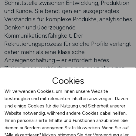
Schnittstelle zwischen Entwicklung, Produktion
und Kunde. Sie benötigen ein ausgeprägtes
Verständnis für komplexe Produkte, analytisches
Denken und überzeugende
Kommunikationsfähigkeit. Der
Rekrutierungsprozess für solche Profile verlangt
daher mehr als eine klassische
Anzeigenschaltung – er erfordert tiefes
Zielgruppenverständnis, einen spezialisierten
Kanal und eine Plattform, auf der technische
Cookies
Vertriebsprofile auch wirklich suchen.
Wir verwenden Cookies, um Ihnen unsere Website
VERTRIEB.JOBS bietet Ihnen diese Kombination
bestmöglich und mit relevanten Inhalten anzuzeigen. Davon
aus Branchentiefe und Performance-Marketing.
sind einige Cookies für die Nutzung und Sicherheit unserer
Durch unsere langjährige Erfahrung im
Website notwendig, während andere Cookies dabei helfen,
technischen Mittelstand kennen wir die
Ihnen personalisierte Inhalte und Funktionen anzubieten. Sie
Erwartungen beider Seiten: Arbeitgeber
dienen außerdem anonymen Statistikzwecken. Wenn Sie auf
benötigen messbare Ergebnisse, Vertriebler
"Alle akzeptieren" klicken, stimmen Sie der Verwendung aller