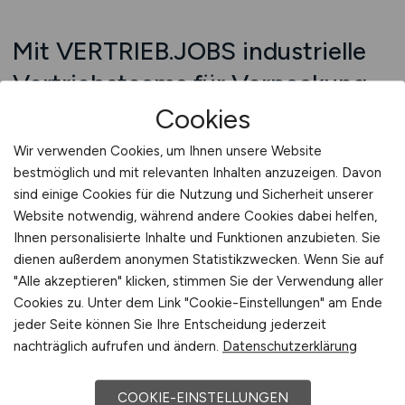
Mit VERTRIEB.JOBS industrielle
Vertriebsteams für Verpackung
stärken
Cookies
Technische Verpackungslösungen unterliegen
Wir verwenden Cookies, um Ihnen unsere Website
heute zahlreichen Einflüssen: Normen,
bestmöglich und mit relevanten Inhalten anzuzeigen. Davon
sind einige Cookies für die Nutzung und Sicherheit unserer
Kundenerwartungen, Nachhaltigkeitszielen und
Website notwendig, während andere Cookies dabei helfen,
logistischen Rahmenbedingungen. Ihr
Ihnen personalisierte Inhalte und Funktionen anzubieten. Sie
Vertriebsteam muss sich in diesem
dienen außerdem anonymen Statistikzwecken. Wenn Sie auf
Spannungsfeld sicher bewegen.
"Alle akzeptieren" klicken, stimmen Sie der Verwendung aller
VERTRIEB.JOBS liefert Ihnen dafür die
Cookies zu. Unter dem Link "Cookie-Einstellungen" am Ende
passenden Persönlichkeiten. Ihre Anzeige wird
jeder Seite können Sie Ihre Entscheidung jederzeit
dort veröffentlicht, wo Fachkräfte mit
nachträglich aufrufen und ändern.
Datenschutzerklärung
Verpackungsbezug, Technikverständnis und
Kundenorientierung nach neuen Aufgaben
COOKIE-EINSTELLUNGEN