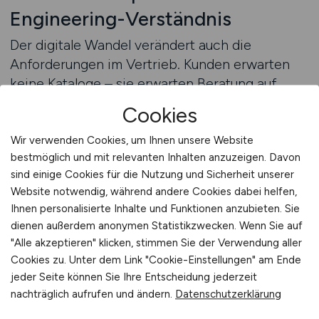
Engineering-Verständnis
Der digitale Wandel verändert auch die
Anforderungen im Vertrieb. Kunden erwarten
keine Kataloge – sie erwarten Beratung auf
Augenhöhe, Systemdenken und konkrete
Cookies
Lösungsvorschläge. Im Bereich
Steuerungstechnik bedeutet das: Ihre
Wir verwenden Cookies, um Ihnen unsere Website
bestmöglich und mit relevanten Inhalten anzuzeigen. Davon
Vertriebsmitarbeiter müssen mit IT-
sind einige Cookies für die Nutzung und Sicherheit unserer
Schnittstellen, Protokollen, Industrie-PCs und
Website notwendig, während andere Cookies dabei helfen,
flexibler Automatisierung genauso umgehen
Ihnen personalisierte Inhalte und Funktionen anzubieten. Sie
können wie mit klassischer Elektrotechnik.
dienen außerdem anonymen Statistikzwecken. Wenn Sie auf
VERTRIEB.JOBS richtet sich gezielt an diese
"Alle akzeptieren" klicken, stimmen Sie der Verwendung aller
Zielgruppe. Unsere Plattform bietet kein
Cookies zu. Unter dem Link "Cookie-Einstellungen" am Ende
Massenpublikum, sondern Reichweite in
jeder Seite können Sie Ihre Entscheidung jederzeit
relevanten technischen Zielmärkten. Ihre
nachträglich aufrufen und ändern.
Datenschutzerklärung
Anzeige wird dort sichtbar, wo