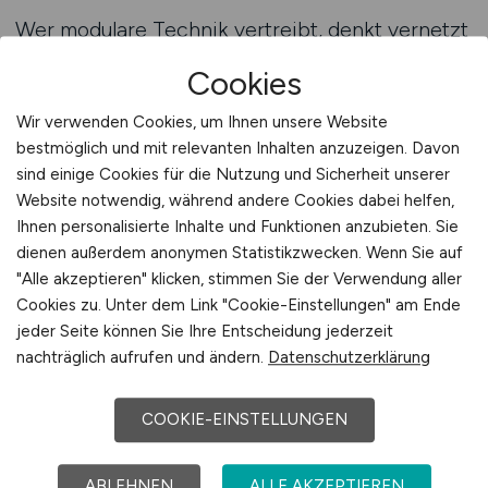
Wer modulare Technik vertreibt, denkt vernetzt
– über Schnittstellen, Plattformen und
Cookies
Einsatzfelder hinweg. Ihre Vertriebsstruktur
muss diesen Denkstil abbilden: analytisch,
Wir verwenden Cookies, um Ihnen unsere Website
beratungsstark, konfigurationssicher. Mit
bestmöglich und mit relevanten Inhalten anzuzeigen. Davon
VERTRIEB.JOBS erreichen Sie gezielt
sind einige Cookies für die Nutzung und Sicherheit unserer
Website notwendig, während andere Cookies dabei helfen,
Vertriebsprofis, die modular denken,
Ihnen personalisierte Inhalte und Funktionen anzubieten. Sie
konfigurativ verkaufen und technische
dienen außerdem anonymen Statistikzwecken. Wenn Sie auf
Optionen in marktfähige Lösungen übersetzen
"Alle akzeptieren" klicken, stimmen Sie der Verwendung aller
können. Die Ausschreibung erfolgt strukturiert,
Cookies zu. Unter dem Link "Cookie-Einstellungen" am Ende
klar verständlich und abgestimmt auf die
jeder Seite können Sie Ihre Entscheidung jederzeit
Sprache technischer Entscheider. Ihre Anzeige
nachträglich aufrufen und ändern.
Datenschutzerklärung
erscheint zwischen vergleichbaren
Vertriebspositionen und vermittelt sofort: Hier
COOKIE-EINSTELLUNGEN
wird kein Produkt verkauft – hier wird
Lösungskompetenz gesucht. So entsteht ein
ABLEHNEN
ALLE AKZEPTIEREN