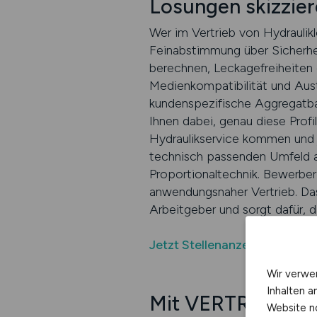
Lösungen skizzie
Wer im Vertrieb von Hydraulikl
Feinabstimmung über Sicherhei
berechnen, Leckagefreiheiten 
Medienkompatibilität und Aust
kundenspezifische Aggregatba
Ihnen dabei, genau diese Profi
Hydraulikservice kommen und j
technisch passenden Umfeld aus
Proportionaltechnik. Bewerber 
anwendungsnaher Vertrieb. Das 
Arbeitgeber und sorgt dafür, 
Jetzt Stellenanzeige auf VE
Wir verwe
Inhalten a
Mit VERTRIEB.JOB
Website n