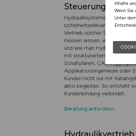
Inhalte u
Steuerungstechni
Wenn Sie a
Hydrauliksysteme bestehen ni
Unter dem 
sicherheitsrelevanten Kompone
Entscheidu
Vertrieb solcher Systeme erf
müssen wissen, wie Aggregate 
COOKI
und wie man Hydraulik nachhal
mit strukturiertem Aufbau, kl
Schaltplänen, CAD-Aggregaten 
Applikationsingenieure oder 
Kunden nicht nur mit Katalogd
aktiv begleiten. So entsteht e
Kundenbindung verbindet.
Beratung anfordern
Hydraulikvertrieb