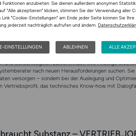
nd Funktionen anzubieten. Sie dienen außerdem anonymen Statisti
k aufbauen
uf "Alle akzeptieren" klicken, stimmen Sie der Verwendung aller C
cht nur aus Pumpen und Ventilen – sondern aus fein abge
Link "Cookie-Einstellungen" am Ende jeder Seite können Sie Ihre
nten, die sich je nach Einsatzbereich ganz unterschiedli
ng jederzeit nachträglich aufrufen und ändern.
Datenschutzerklä
ordert technisches Denken auf Komponenten- und Systeme
aufgebaut sind, wie sie mit Elektronik kommunizieren, 
E-EINSTELLUNGEN
ABLEHNEN
ALLE AKZEP
tig auslegt. VERTRIEB.JOBS bietet Ihnen ein Portal, das t
arem Fokus auf den B2B-Technikvertrieb und einem Bewerbe
und Sensoriklogiken zurechtfindet. Ihre Anzeige erscheint
Systemberater nach neuen Herausforderungen suchen. Sie 
aten versorgen – sondern bei der Auslegung und Optimier
in Vertriebsprofil, das technisches Know-how mit Dialogfäh
 braucht Substanz – VERTRIEB.JOB