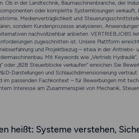
on. Ob in der Landtechnik, Baumaschinenbranche, der Indu
kkomponenten oder komplette Systemlösungen verkauft, br
ströme, Medienverträglichkeit und Steuerungsschnittstelle
klären, sondern Kundenprozesse analysieren, Anwendunge
lternativen nachvollziehbar anbieten. VERTRIEB.JOBS lief
nforderungen zugeschnitten ist. Unsere Plattform erreich
riebserfahrung und Projektbezug – etwa in der Antriebs- u
dermaschinenbau. Mit Keywords wie „Vertrieb Hydraulik“, „
g“ oder „B2B Steuerblöcke verkaufen“ erreichen Sie Bewe
P&ID-Darstellungen und Schlauchdimensionierung vertraut s
 und im passenden Fachkontext – für Bewerbungen mit tec
tem Interesse am Zusammenspiel von Mechanik, Steueru
en heißt: Systeme verstehen, Sich