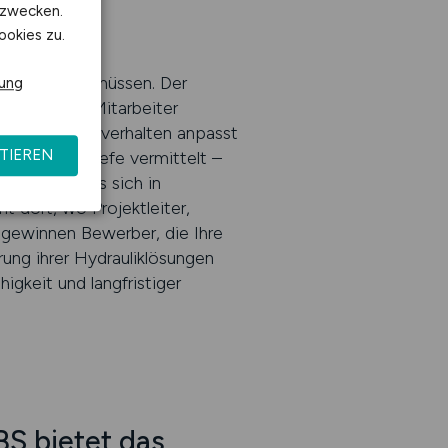
kzwecken.
ookies zu.
stimmten,
ch verhalten müssen. Der
rung
bene. Ihre Mitarbeiter
wie man Regelverhalten anpasst
TIEREN
echnische Tiefe vermittelt –
rumfeld, das sich in
 dort, wo Projektleiter,
gewinnen Bewerber, die Ihre
ung ihrer Hydrauliklösungen
igkeit und langfristiger
S bietet das