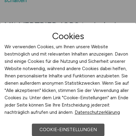
schalten
Mit VERTRIEB.JOBS technisches
Cookies
Vertriebswissen für Fluidtechnik
sichern
Wir verwenden Cookies, um Ihnen unsere Website
bestmöglich und mit relevanten Inhalten anzuzeigen. Davon
Pneumatische und hydraulische Systeme
sind einige Cookies für die Nutzung und Sicherheit unserer
werden oft unterschätzt – bis sie ausfallen.
Website notwendig, während andere Cookies dabei helfen,
Deshalb braucht es im Vertrieb Menschen, die
Ihnen personalisierte Inhalte und Funktionen anzubieten. Sie
sich mit Energieübertragung, Regelung und
dienen außerdem anonymen Statistikzwecken. Wenn Sie auf
Lebensdauer auskennen. VERTRIEB.JOBS bietet
"Alle akzeptieren" klicken, stimmen Sie der Verwendung aller
Cookies zu. Unter dem Link "Cookie-Einstellungen" am Ende
Ihnen den Zugang zu genau dieser Zielgruppe.
jeder Seite können Sie Ihre Entscheidung jederzeit
Ihre Anzeige erscheint in einem technisch
nachträglich aufrufen und ändern.
Datenschutzerklärung
spezialisierten Umfeld, das Beratung und
Anwendung verbindet. Sie gewinnen
COOKIE-EINSTELLUNGEN
Mitarbeitende, die Projekte nicht nur begleiten,